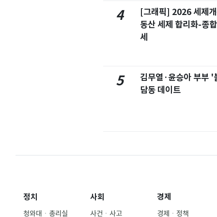
[그래픽] 2026 세제
4
동산 세제 합리화-종
세
김무열·윤승아 부부 '
5
담동 데이트
정치
사회
경제
청와대ㆍ총리실
사건ㆍ사고
경제ㆍ정책