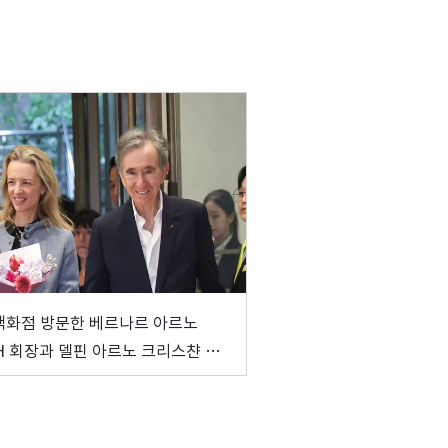
백화점 방문한 베르나르 아르노
H 회장과 델핀 아르노 크리스챤 디
EO