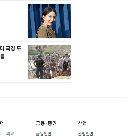
타 국경 도
자들
한
금융·증권
산업
치ㆍ외교
금융일반
산업일반