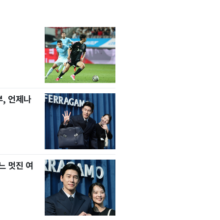
, 언제나
느 멋진 여