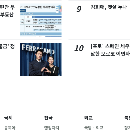
개편안 부
김희애, 햇살 누나
9
합부동산
불금' 청
[포토] 스페인 세우
10
달한 모로코 이민
국제
전국
외교
북
동북아
행정자치
국방ㆍ외교
정