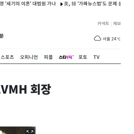
이혼' 대법원 가나
美, 韓 '가짜뉴스법'도 문제 삼았다…디지털 규
커넥트
제보
|
제주
26
℃
문
서울
24
℃
부산
27
℃
스포츠
오피니언
피플
포토
TV
대구
26
℃
인천
26
℃
VMH 회장
광주
28
℃
대전
27
℃
울산
26
℃
강릉
19
℃
제주
26
℃