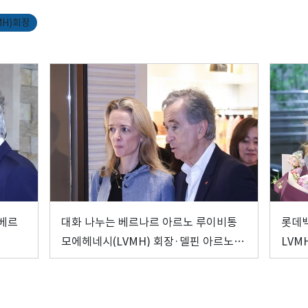
H)회장
 베르
대화 나누는 베르나르 아르노 루이비통
롯데
모에헤네시(LVMH) 회장·델핀 아르노
LVM
크리스챤 디올 CEO
올 C