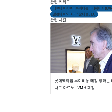
관련 키워드
베르나르아르노루이비통모에헤네시(LVM
델핀아르노크리스챤디올CEO
관련 사진
롯데백화점 루이비통 매장 향하는
나르 아르노 LVMH 회장