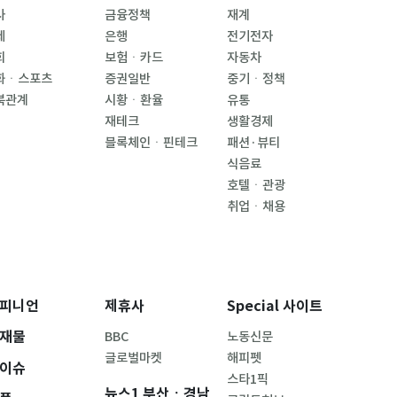
사
금융정책
재계
제
은행
전기전자
회
보험ㆍ카드
자동차
화ㆍ스포츠
증권일반
중기ㆍ정책
북관계
시황ㆍ환율
유통
재테크
생활경제
블록체인ㆍ핀테크
패션·뷰티
식음료
호텔ㆍ관광
취업ㆍ채용
피니언
제휴사
Special 사이트
재물
BBC
노동신문
글로벌마켓
해피펫
이슈
스타1픽
뉴스1 부산ㆍ경남