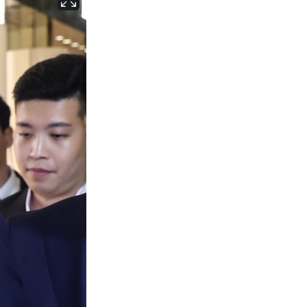
서울
24
℃
부산
27
℃
대구
26
℃
인천
26
℃
광주
28
℃
대전
27
℃
울산
26
℃
강릉
19
℃
제주
26
℃