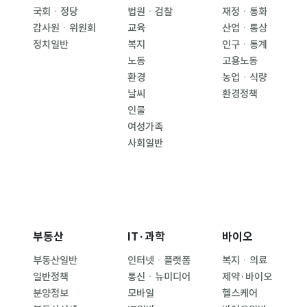
국회ㆍ정당
법원ㆍ검찰
재정ㆍ통화
감사원ㆍ위원회
교육
산업ㆍ통상
정치일반
복지
인구ㆍ통계
노동
고용노동
환경
농업ㆍ식량
날씨
환경정책
인물
여성가족
사회일반
부동산
IT·과학
바이오
부동산일반
인터넷ㆍ플랫폼
복지ㆍ의료
일반정책
통신ㆍ뉴미디어
제약·바이오
분양정보
모바일
헬스케어