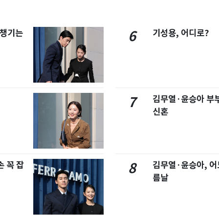
 챙기는
기성용, 어디로?
6
김무열·윤승아 부부
7
신혼
 꼭 잡
김무열·윤승아, 어
8
름날