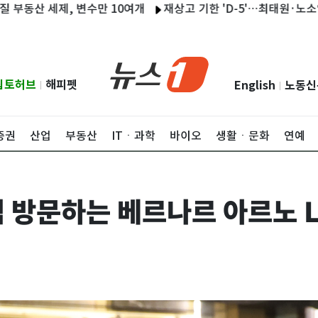
세제, 변수만 10여개
재상고 기한 'D-5'…최태원·노소영 '세기의 
립토허브
해피펫
English
노동신
|
|
증권
산업
부동산
ITㆍ과학
바이오
생활ㆍ문화
연예
 방문하는 베르나르 아르노 L