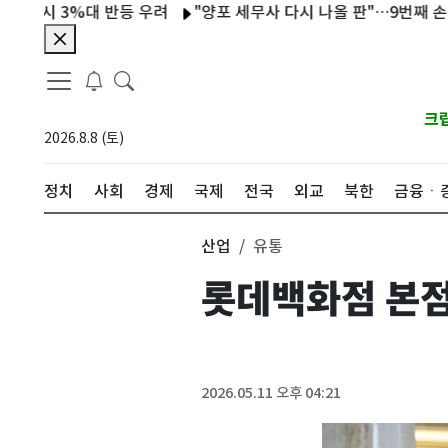
%대 반등 우려
"양포 세무사 다시 나올 판"…9번째 손질 부동산 
크
2026.8.8 (토)
정치
사회
경제
국제
전국
외교
북한
금융ㆍ
산업
유통
롯데백화점 본점
2026.05.11 오후 04:21