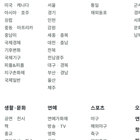
미국ㆍ캐나다
서울
통일
군
아시아ㆍ호주
경기
재외동포
경
유럽
인천
사
중동ㆍ아프리카
강원
문
중남미
세종ㆍ충북
남
국제경제
대전ㆍ충남
기후변화
전북
국제기구
전남광주
피플&피플
대구ㆍ경북
지구촌화제
부산ㆍ경남
국제일반
울산
제주
생활·문화
연예
스포츠
오
연
공연ㆍ전시
연예가화제
야구
책
방송ㆍTV
해외야구
핫
종교
영화
축구