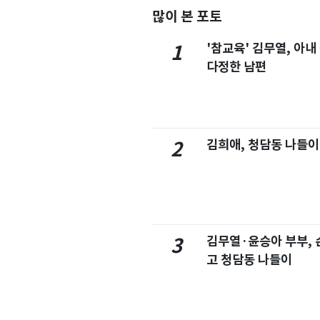
많이 본 포토
'참교육' 김무열, 아내
1
다정한 남편
김희애, 청담동 나들이
2
김무열·윤승아 부부, 손
3
고 청담동 나들이