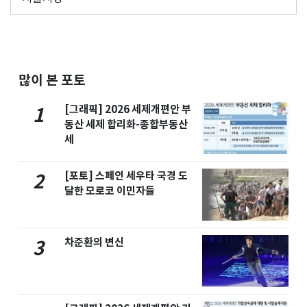
많이 본 포토
[그래픽] 2026 세제개편안 부
1
동산 세제 합리화-종합부동산
세
[포토] 스페인 세우타 국경 도
2
달한 모로코 이민자들
차준환의 변신
3