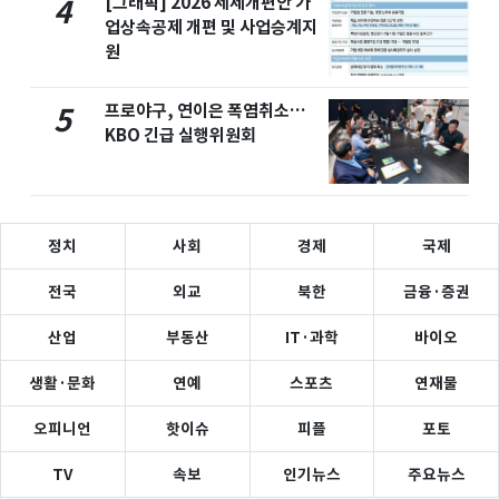
[그래픽] 2026 세제개편안 가
4
업상속공제 개편 및 사업승계지
원
프로야구, 연이은 폭염취소…
5
KBO 긴급 실행위원회
정치
사회
경제
국제
전국
외교
북한
금융·증권
산업
부동산
IT·과학
바이오
생활·문화
연예
스포츠
연재물
오피니언
핫이슈
피플
포토
TV
속보
인기뉴스
주요뉴스