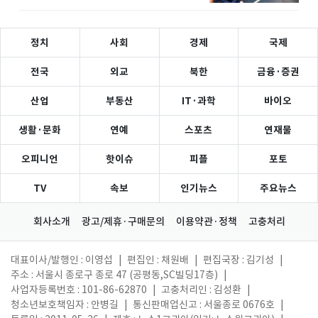
정치
사회
경제
국제
전국
외교
북한
금융·증권
산업
부동산
IT·과학
바이오
생활·문화
연예
스포츠
연재물
오피니언
핫이슈
피플
포토
TV
속보
인기뉴스
주요뉴스
회사소개
광고/제휴·구매문의
이용약관·정책
고충처리
대표이사/발행인 : 이영섭
|
편집인 : 채원배
|
편집국장 : 김기성
|
주소 : 서울시 종로구 종로 47 (공평동,SC빌딩17층)
|
사업자등록번호 : 101-86-62870
|
고충처리인 : 김성환
|
청소년보호책임자 : 안병길
|
통신판매업신고 : 서울종로 0676호
|