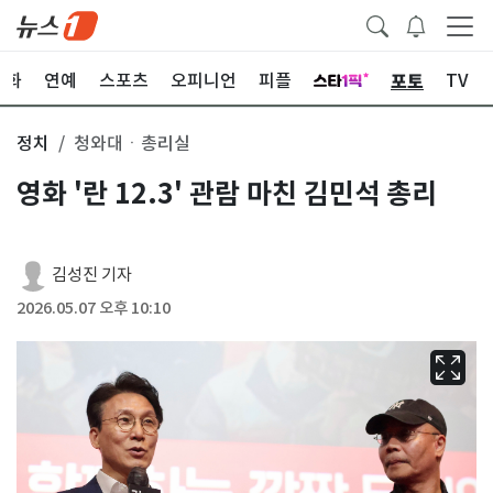
포토
문화
연예
스포츠
오피니언
피플
TV
정치
청와대ㆍ총리실
영화 '란 12.3' 관람 마친 김민석 총리
김성진 기자
2026.05.07 오후 10:10