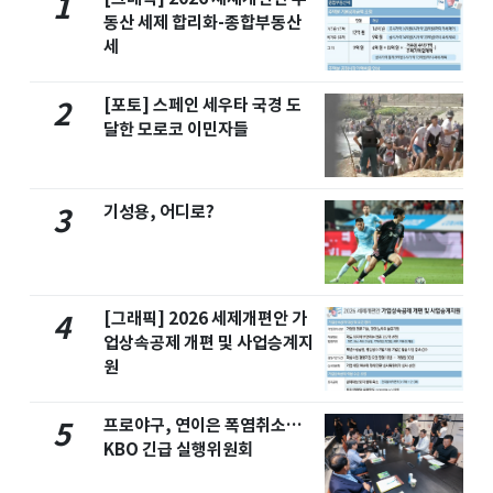
1
동산 세제 합리화-종합부동산
세
[포토] 스페인 세우타 국경 도
2
달한 모로코 이민자들
기성용, 어디로?
3
[그래픽] 2026 세제개편안 가
4
업상속공제 개편 및 사업승계지
원
프로야구, 연이은 폭염취소…
5
KBO 긴급 실행위원회