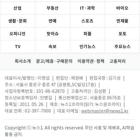
산업
부동산
IT·과학
바이오
생활·문화
연예
스포츠
연재물
오피니언
핫이슈
피플
포토
TV
속보
인기뉴스
주요뉴스
회사소개
광고/제휴·구매문의
이용약관·정책
고충처리
대표이사/발행인 : 이영섭
|
편집인 : 채원배
|
편집국장 : 김기성
|
주소 : 서울시 종로구 종로 47 (공평동,SC빌딩17층)
|
사업자등록번호 : 101-86-62870
|
고충처리인 : 김성환
|
청소년보호책임자 : 안병길
|
통신판매업신고 : 서울종로 0676호
|
등록일 : 2011. 05. 26
|
제호 : 뉴스1코리아(읽기: 뉴스원코리아)
|
대표 전화 : 02-397-7000
|
대표 이메일 :
webmaster@news1.kr
Copyright ⓒ 뉴스1. All rights reserved. 무단 사용 및 재배포, AI학습
활용 금지.