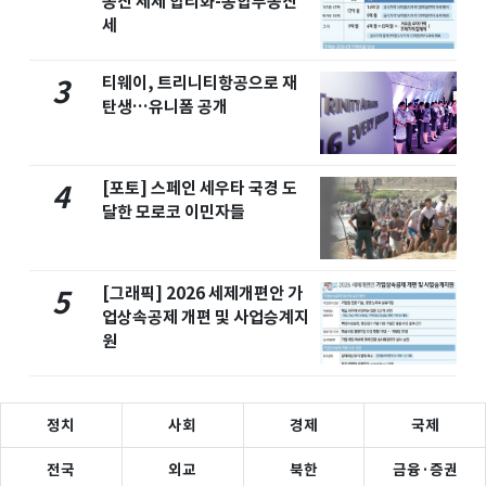
동산 세제 합리화-종합부동산
세
티웨이, 트리니티항공으로 재
3
탄생…유니폼 공개
[포토] 스페인 세우타 국경 도
4
달한 모로코 이민자들
[그래픽] 2026 세제개편안 가
5
업상속공제 개편 및 사업승계지
원
정치
사회
경제
국제
전국
외교
북한
금융·증권