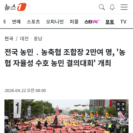
포토
문화
연예
스포츠
오피니언
피플
TV
전국
대전ㆍ충남
전국 농민 ․ 농축협 조합장 2만여 명, '농
협 자율성 수호 농민 결의대회' 개최
2026.04.22 오전 08:05