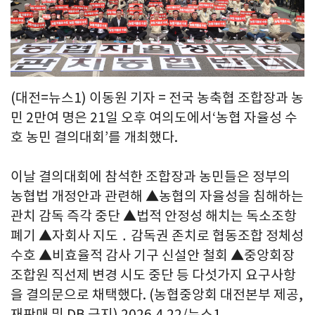
(대전=뉴스1) 이동원 기자 = 전국 농축협 조합장과 농
민 2만여 명은 21일 오후 여의도에서‘농협 자율성 수
호 농민 결의대회’를 개최했다.
이날 결의대회에 참석한 조합장과 농민들은 정부의
농협법 개정안과 관련해 ▲농협의 자율성을 침해하는
관치 감독 즉각 중단 ▲법적 안정성 해치는 독소조항
폐기 ▲자회사 지도 ․ 감독권 존치로 협동조합 정체성
수호 ▲비효율적 감사 기구 신설안 철회 ▲중앙회장
조합원 직선제 변경 시도 중단 등 다섯가지 요구사항
을 결의문으로 채택했다. (농협중앙회 대전본부 제공,
재판매 및 DB 금지) 2026.4.22/뉴스1