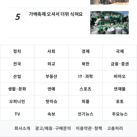
가맥축제 오셔서 더위 식혀요
5
정치
사회
경제
국제
전국
외교
북한
금융·증권
산업
부동산
IT·과학
바이오
생활·문화
연예
스포츠
연재물
오피니언
핫이슈
피플
포토
TV
속보
인기뉴스
주요뉴스
회사소개
광고/제휴·구매문의
이용약관·정책
고충처리