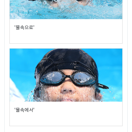
'물속으로'
'물속에서'