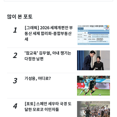
많이 본 포토
[그래픽] 2026 세제개편안 부
1
동산 세제 합리화-종합부동산
세
'참교육' 김무열, 아내 챙기는
2
다정한 남편
기성용, 어디로?
3
[포토] 스페인 세우타 국경 도
4
달한 모로코 이민자들