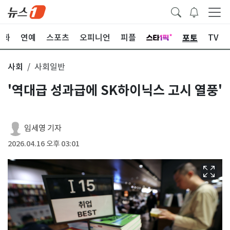
포토
문화
연예
스포츠
오피니언
피플
TV
사회
사회일반
'역대급 성과급에 SK하이닉스 고시 열풍'
임세영 기자
2026.04.16 오후 03:01