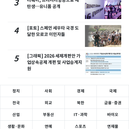
티웨이, 트리니티항공으로 재
3
탄생…유니폼 공개
[포토] 스페인 세우타 국경 도
4
달한 모로코 이민자들
[그래픽] 2026 세제개편안 가
5
업상속공제 개편 및 사업승계지
원
정치
사회
경제
국제
전국
외교
북한
금융·증권
산업
부동산
IT·과학
바이오
생활·문화
연예
스포츠
연재물