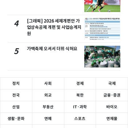
[그래픽] 2026 세제개편안 가
4
업상속공제 개편 및 사업승계지
원
가맥축제 오셔서 더위 식혀요
5
정치
사회
경제
국제
전국
외교
북한
금융·증권
산업
부동산
IT·과학
바이오
생활·문화
연예
스포츠
연재물