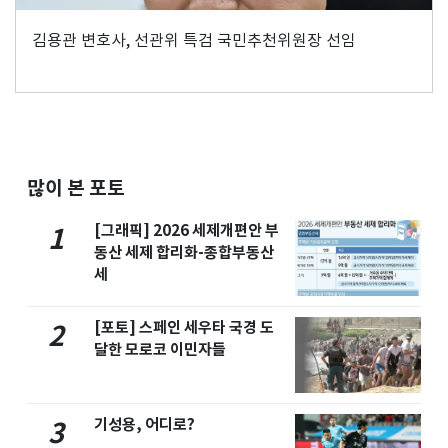
김용관 변호사, 선관위 특검 국민추천위원장 선임
많이 본 포토
[그래픽] 2026 세제개편안 부
1
동산 세제 합리화-종합부동산
세
[포토] 스페인 세우타 국경 도
2
달한 모로코 이민자들
기성용, 어디로?
3