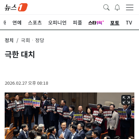
포토
문화
연예
스포츠
오피니언
피플
TV
정치
국회ㆍ정당
극한 대치
2026.02.27 오후 08:18