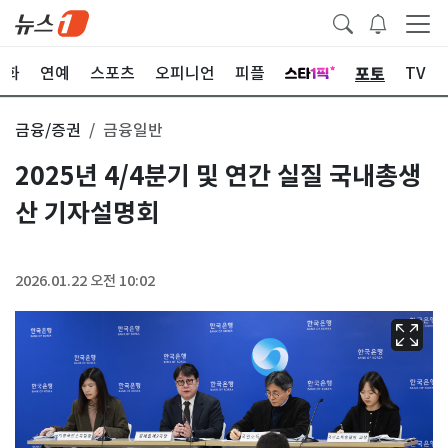
포토
문화
연예
스포츠
오피니언
피플
TV
금융/증권
금융일반
2025년 4/4분기 및 연간 실질 국내총생
산 기자설명회
2026.01.22 오전 10:02