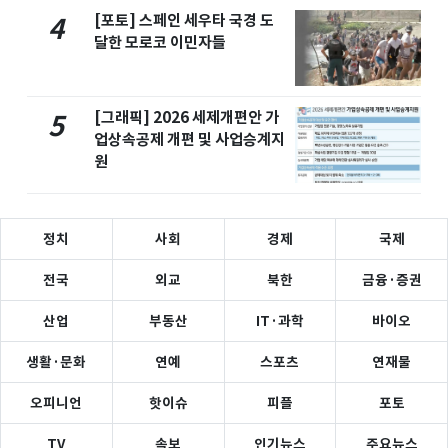
[포토] 스페인 세우타 국경 도
4
달한 모로코 이민자들
[그래픽] 2026 세제개편안 가
5
업상속공제 개편 및 사업승계지
원
정치
사회
경제
국제
전국
외교
북한
금융·증권
산업
부동산
IT·과학
바이오
생활·문화
연예
스포츠
연재물
오피니언
핫이슈
피플
포토
TV
속보
인기뉴스
주요뉴스