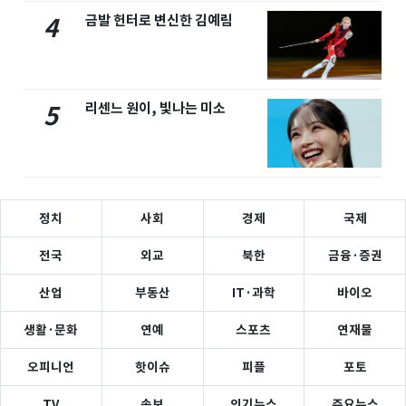
금발 헌터로 변신한 김예림
4
리센느 원이, 빛나는 미소
5
정치
사회
경제
국제
전국
외교
북한
금융·증권
산업
부동산
IT·과학
바이오
생활·문화
연예
스포츠
연재물
오피니언
핫이슈
피플
포토
TV
속보
인기뉴스
주요뉴스