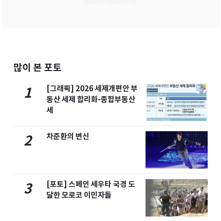
많이 본 포토
[그래픽] 2026 세제개편안 부
1
동산 세제 합리화-종합부동산
세
차준환의 변신
2
[포토] 스페인 세우타 국경 도
3
달한 모로코 이민자들