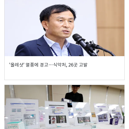
'올레샷' 열풍에 경고…식약처, 26곳 고발