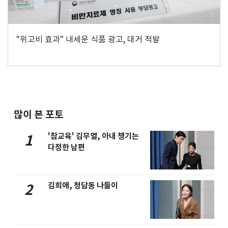
"위고비 효과" 내세운 식품 광고, 대거 적발
많이 본 포토
'참교육' 김무열, 아내 챙기는
1
다정한 남편
김희애, 청담동 나들이
2