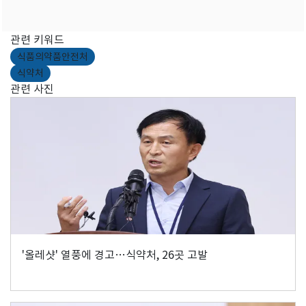
관련 키워드
식품의약품안전처
식약처
관련 사진
'올레샷' 열풍에 경고…식약처, 26곳 고발