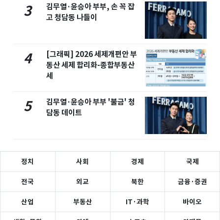
김무열·윤승아 부부, 손 꼭 잡
3
고 청담동 나들이
[그래픽] 2026 세제개편안 부
4
동산 세제 합리화-종합부동산
세
김무열·윤승아 부부 '불금' 청
5
담동 데이트
정치
사회
경제
국제
전국
외교
북한
금융·증권
산업
부동산
IT·과학
바이오