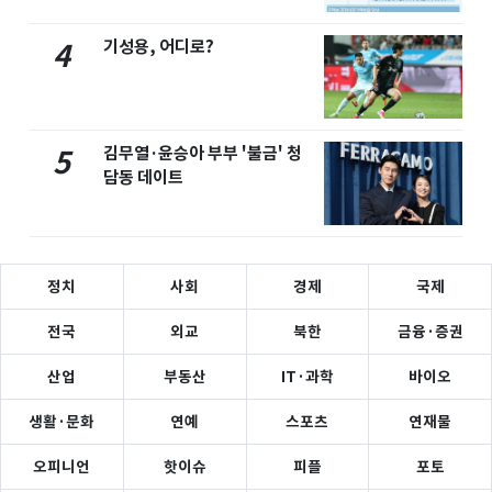
기성용, 어디로?
4
김무열·윤승아 부부 '불금' 청
5
담동 데이트
정치
사회
경제
국제
전국
외교
북한
금융·증권
산업
부동산
IT·과학
바이오
생활·문화
연예
스포츠
연재물
오피니언
핫이슈
피플
포토