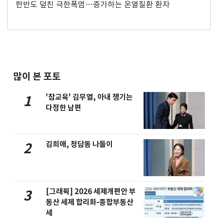
한반도 덮친 극한폭염…증가하는 온열질환 환자
많이 본 포토
'참교육' 김무열, 아내 챙기는
1
다정한 남편
김희애, 청담동 나들이
2
[그래픽] 2026 세제개편안 부
3
동산 세제 합리화-종합부동산
세