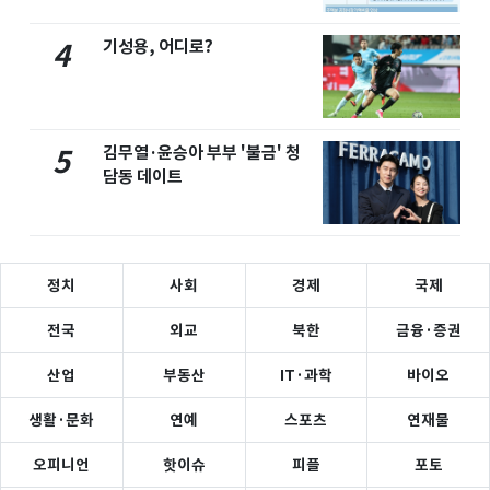
기성용, 어디로?
4
김무열·윤승아 부부 '불금' 청
5
담동 데이트
정치
사회
경제
국제
전국
외교
북한
금융·증권
산업
부동산
IT·과학
바이오
생활·문화
연예
스포츠
연재물
오피니언
핫이슈
피플
포토