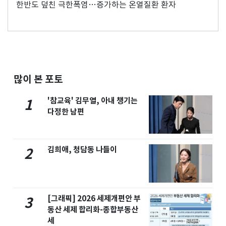
한반도 덮친 극한폭염…증가하는 온열질환 환자
많이 본 포토
'참교육' 김무열, 아내 챙기는
1
다정한 남편
김희애, 청담동 나들이
2
[그래픽] 2026 세제개편안 부
3
동산 세제 합리화-종합부동산
세