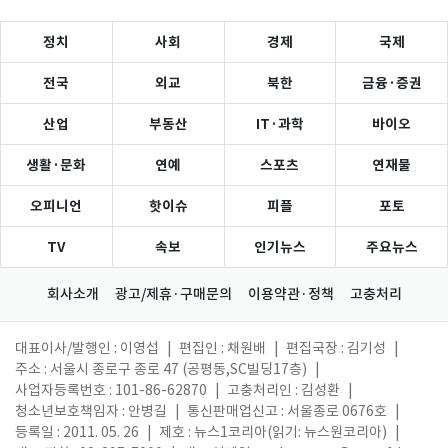
정치
사회
경제
국제
전국
외교
북한
금융·증권
산업
부동산
IT·과학
바이오
생활·문화
연예
스포츠
연재물
오피니언
핫이슈
피플
포토
TV
속보
인기뉴스
주요뉴스
회사소개
광고/제휴·구매문의
이용약관·정책
고충처리
대표이사/발행인 : 이영섭
|
편집인 : 채원배
|
편집국장 : 김기성
|
주소 : 서울시 종로구 종로 47 (공평동,SC빌딩17층)
|
사업자등록번호 : 101-86-62870
|
고충처리인 : 김성환
|
청소년보호책임자 : 안병길
|
통신판매업신고 : 서울종로 0676호
|
등록일 : 2011. 05. 26
|
제호 : 뉴스1코리아(읽기: 뉴스원코리아)
|