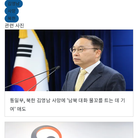
김영남
사망
북한
관련 사진
통일부, 북한 김영남 사망에 '남북 대화 물꼬를 트는 데 기
여' 애도