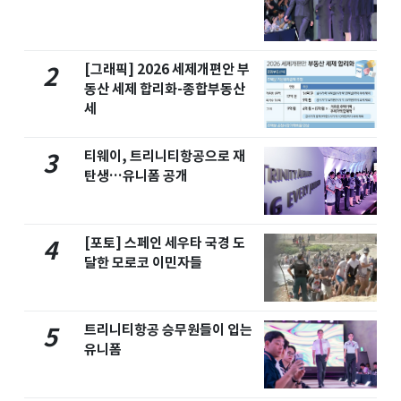
[그래픽] 2026 세제개편안 부
2
동산 세제 합리화-종합부동산
세
티웨이, 트리니티항공으로 재
3
탄생…유니폼 공개
[포토] 스페인 세우타 국경 도
4
달한 모로코 이민자들
트리니티항공 승무원들이 입는
5
유니폼