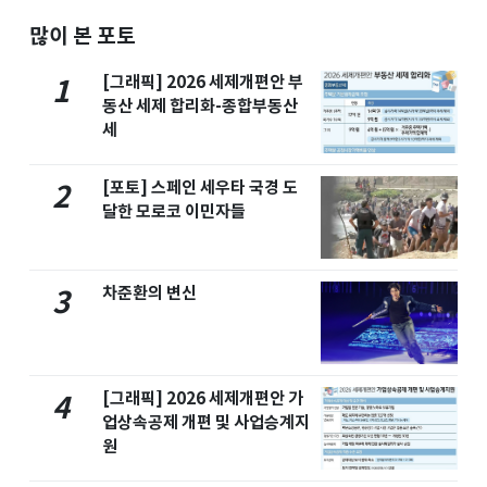
많이 본 포토
[그래픽] 2026 세제개편안 부
1
동산 세제 합리화-종합부동산
세
[포토] 스페인 세우타 국경 도
2
달한 모로코 이민자들
차준환의 변신
3
[그래픽] 2026 세제개편안 가
4
업상속공제 개편 및 사업승계지
원