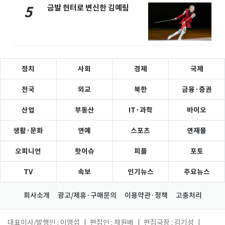
금발 헌터로 변신한 김예림
5
정치
사회
경제
국제
전국
외교
북한
금융·증권
산업
부동산
IT·과학
바이오
생활·문화
연예
스포츠
연재물
오피니언
핫이슈
피플
포토
TV
속보
인기뉴스
주요뉴스
회사소개
광고/제휴·구매문의
이용약관·정책
고충처리
대표이사/발행인 : 이영섭
|
편집인 : 채원배
|
편집국장 : 김기성
|