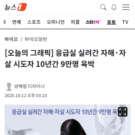
포토
문화
연예
스포츠
오피니언
피플
TV
바이오
바이오일반
[오늘의 그래픽] 응급실 실려간 자해·자
살 시도자 10년간 9만명 육박
양혜림 디자이너
2025.10.12 오후 03:23