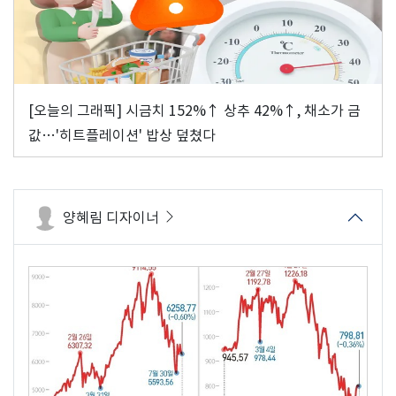
[오늘의 그래픽] 시금치 152%↑ 상추 42%↑, 채소가 금
값…'히트플레이션' 밥상 덮쳤다
양혜림 디자이너