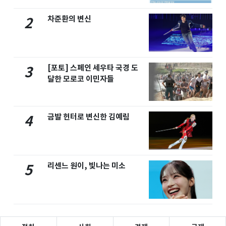
차준환의 변신
2
[포토] 스페인 세우타 국경 도
3
달한 모로코 이민자들
금발 헌터로 변신한 김예림
4
리센느 원이, 빛나는 미소
5