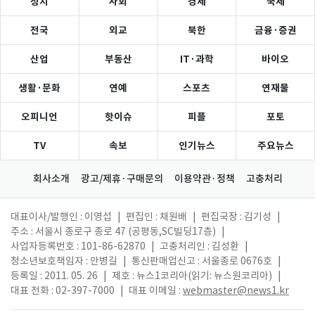
정치
사회
경제
국제
전국
외교
북한
금융·증권
산업
부동산
IT·과학
바이오
생활·문화
연예
스포츠
연재물
오피니언
핫이슈
피플
포토
TV
속보
인기뉴스
주요뉴스
회사소개
광고/제휴·구매문의
이용약관·정책
고충처리
대표이사/발행인 : 이영섭
|
편집인 : 채원배
|
편집국장 : 김기성
|
주소 : 서울시 종로구 종로 47 (공평동,SC빌딩17층)
|
사업자등록번호 : 101-86-62870
|
고충처리인 : 김성환
|
청소년보호책임자 : 안병길
|
통신판매업신고 : 서울종로 0676호
|
등록일 : 2011. 05. 26
|
제호 : 뉴스1코리아(읽기: 뉴스원코리아)
|
대표 전화 : 02-397-7000
|
대표 이메일 :
webmaster@news1.kr