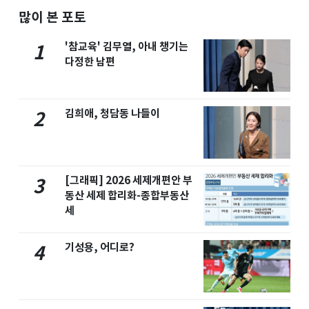
많이 본 포토
'참교육' 김무열, 아내 챙기는
1
다정한 남편
김희애, 청담동 나들이
2
[그래픽] 2026 세제개편안 부
3
동산 세제 합리화-종합부동산
세
기성용, 어디로?
4