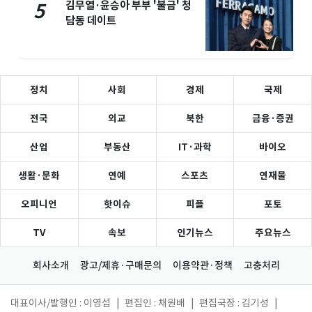
김무열·윤승아 부부 '불금' 청
5
담동 데이트
정치
사회
경제
국제
전국
외교
북한
금융·증권
산업
부동산
IT·과학
바이오
생활·문화
연예
스포츠
연재물
오피니언
핫이슈
피플
포토
TV
속보
인기뉴스
주요뉴스
회사소개
광고/제휴·구매문의
이용약관·정책
고충처리
대표이사/발행인 : 이영섭
|
편집인 : 채원배
|
편집국장 : 김기성
|