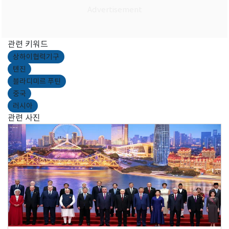
관련 키워드
상하이협력기구
톈진
블라디미르 푸틴
중국
러시아
관련 사진