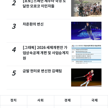
[포토] 스페인 세우타 국경 도
2
달한 모로코 이민자들
차준환의 변신
3
[그래픽] 2026 세제개편안 가
4
업상속공제 개편 및 사업승계지
원
금발 헌터로 변신한 김예림
5
정치
사회
경제
국제