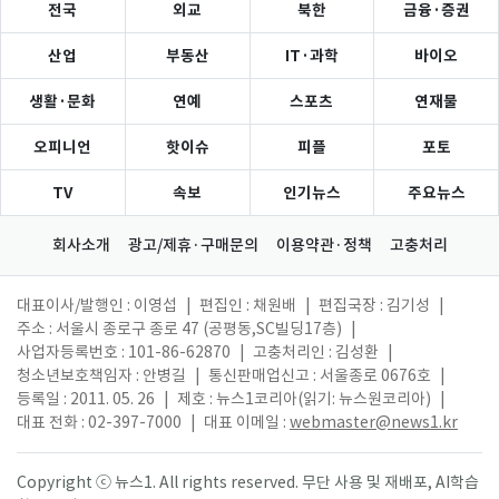
전국
외교
북한
금융·증권
산업
부동산
IT·과학
바이오
생활·문화
연예
스포츠
연재물
오피니언
핫이슈
피플
포토
TV
속보
인기뉴스
주요뉴스
회사소개
광고/제휴·구매문의
이용약관·정책
고충처리
대표이사/발행인 : 이영섭
|
편집인 : 채원배
|
편집국장 : 김기성
|
주소 : 서울시 종로구 종로 47 (공평동,SC빌딩17층)
|
사업자등록번호 : 101-86-62870
|
고충처리인 : 김성환
|
청소년보호책임자 : 안병길
|
통신판매업신고 : 서울종로 0676호
|
등록일 : 2011. 05. 26
|
제호 : 뉴스1코리아(읽기: 뉴스원코리아)
|
대표 전화 : 02-397-7000
|
대표 이메일 :
webmaster@news1.kr
Copyright ⓒ 뉴스1. All rights reserved. 무단 사용 및 재배포, AI학습