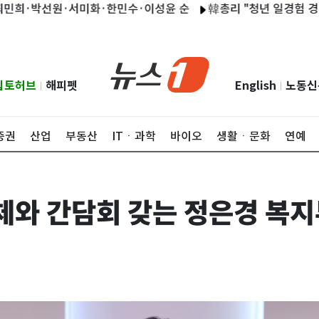
·박선원·서미화·한민수·이성윤 순
韓총리 "청년 일경험 경력 폭
립토허브
해피펫
English
노동신
|
|
증권
산업
부동산
ITㆍ과학
바이오
생활ㆍ문화
연예
와 간담회 갖는 정은경 복지