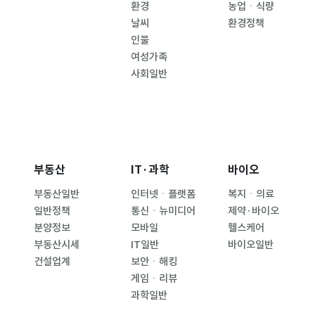
환경
농업ㆍ식량
날씨
환경정책
인물
여성가족
사회일반
부동산
IT·과학
바이오
부동산일반
인터넷ㆍ플랫폼
복지ㆍ의료
일반정책
통신ㆍ뉴미디어
제약·바이오
분양정보
모바일
헬스케어
부동산시세
IT일반
바이오일반
건설업계
보안ㆍ해킹
게임ㆍ리뷰
과학일반