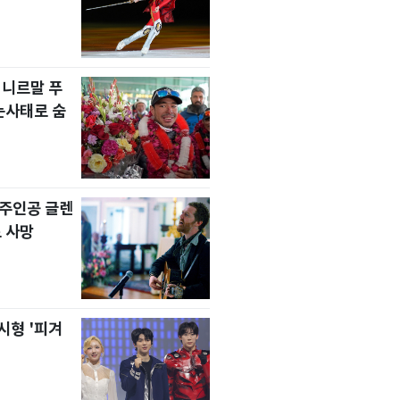
 니르말 푸
눈사태로 숨
' 주인공 글렌
 사망
시형 '피겨