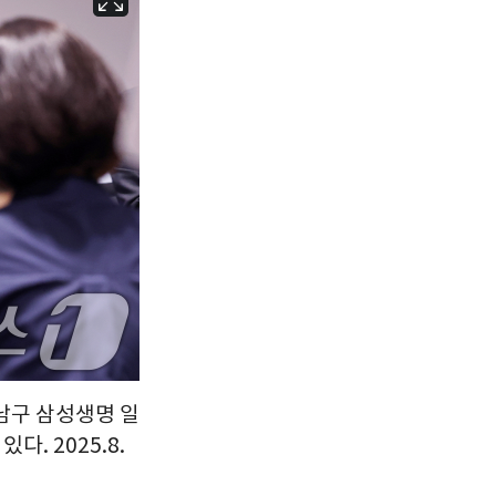
서울
27
℃
부산
25
℃
대구
27
℃
인천
30
℃
광주
31
℃
대전
29
℃
울산
25
℃
강릉
22
℃
제주
28
℃
강남구 삼성생명 일
. 2025.8.