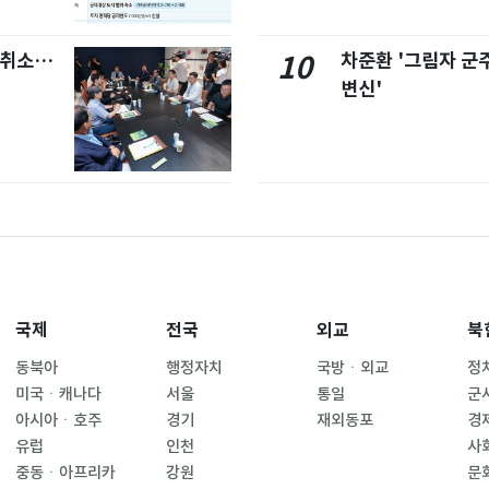
염취소…
차준환 '그림자 군
10
변신'
국제
전국
외교
북
동북아
행정자치
국방ㆍ외교
정
미국ㆍ캐나다
서울
통일
군
아시아ㆍ호주
경기
재외동포
경
유럽
인천
사
중동ㆍ아프리카
강원
문