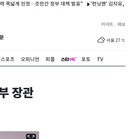
넓게 인정…조만간 정부 대책 발표"
'런닝맨' 김지유, 유재석 옆에
커넥트
제보
|
제주
28
℃
문
서울
27
℃
부산
25
℃
스포츠
오피니언
피플
포토
TV
대구
27
℃
인천
30
℃
부 장관
광주
31
℃
대전
29
℃
울산
25
℃
강릉
22
℃
제주
28
℃