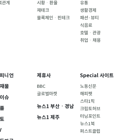
북관계
시황ㆍ환율
유통
재테크
생활경제
블록체인ㆍ핀테크
패션·뷰티
식음료
호텔ㆍ관광
취업ㆍ채용
피니언
제휴사
Special 사이트
재물
BBC
노동신문
글로벌마켓
해피펫
이슈
스타1픽
뉴스1 부산ㆍ경남
플
크립토허브
터닝포인트
뉴스1 제주
토
뉴스1북
V
퍼스트클럽