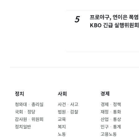
프로야구, 연이은 폭
5
KBO 긴급 실행위원회
정치
사회
경제
청와대ㆍ총리실
사건ㆍ사고
경제ㆍ정책
국회ㆍ정당
법원ㆍ검찰
재정ㆍ통화
감사원ㆍ위원회
교육
산업ㆍ통상
정치일반
복지
인구ㆍ통계
노동
고용노동