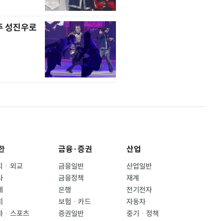
주 성진우로
한
금융·증권
산업
치ㆍ외교
금융일반
산업일반
사
금융정책
재계
제
은행
전기전자
회
보험ㆍ카드
자동차
화ㆍ스포츠
증권일반
중기ㆍ정책