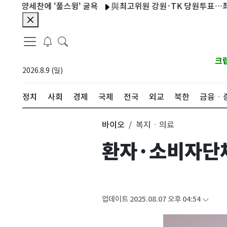
양세찬에 '풀스윙' 굴욕
與최고위원 강원·TK 당원투표…최민희
크
2026.8.9 (일)
정치
사회
경제
국제
전국
외교
북한
금융ㆍ
바이오
복지ㆍ의료
환자·소비자단체
업데이트 2025.08.07 오후 04:54