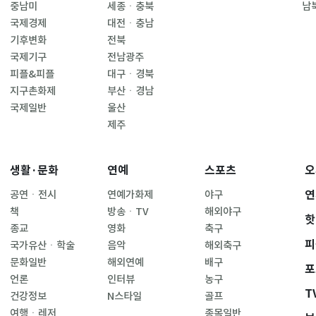
중남미
세종ㆍ충북
남
국제경제
대전ㆍ충남
기후변화
전북
국제기구
전남광주
피플&피플
대구ㆍ경북
지구촌화제
부산ㆍ경남
국제일반
울산
제주
생활·문화
연예
스포츠
오
연
공연ㆍ전시
연예가화제
야구
책
방송ㆍTV
해외야구
핫
종교
영화
축구
피
국가유산ㆍ학술
음악
해외축구
문화일반
해외연예
배구
포
언론
인터뷰
농구
T
건강정보
N스타일
골프
여행ㆍ레저
종목일반