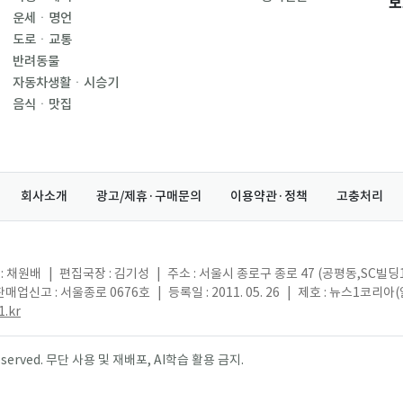
보
운세ㆍ명언
도로ㆍ교통
반려동물
자동차생활ㆍ시승기
음식ㆍ맛집
회사소개
광고/제휴·구매문의
이용약관·정책
고충처리
: 채원배
|
편집국장 : 김기성
|
주소 : 서울시 종로구 종로 47 (공평동,SC빌딩
매업신고 : 서울종로 0676호
|
등록일 : 2011. 05. 26
|
제호 : 뉴스1코리아
.kr
s reserved. 무단 사용 및 재배포, AI학습 활용 금지.