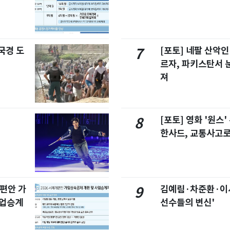
국경 도
[포토] 네팔 산악인
7
르자, 파키스탄서 
져
[포토] 영화 '원스
8
한사드, 교통사고로
개편안 가
김예림·차준환·이
9
사업승계
선수들의 변신'