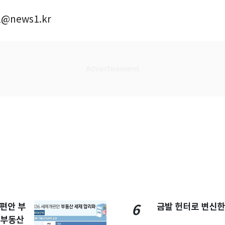
@news1.kr
개편안 부
금발 헌터로 변신한
6
합부동산