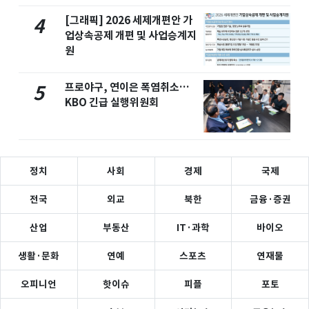
[그래픽] 2026 세제개편안 가
4
업상속공제 개편 및 사업승계지
원
프로야구, 연이은 폭염취소…
5
KBO 긴급 실행위원회
정치
사회
경제
국제
전국
외교
북한
금융·증권
산업
부동산
IT·과학
바이오
생활·문화
연예
스포츠
연재물
오피니언
핫이슈
피플
포토