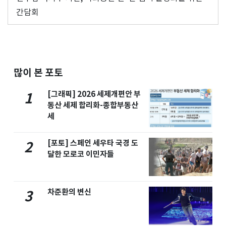
간담회
많이 본 포토
[그래픽] 2026 세제개편안 부
1
동산 세제 합리화-종합부동산
세
[포토] 스페인 세우타 국경 도
2
달한 모로코 이민자들
차준환의 변신
3