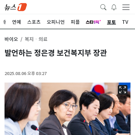
포토
문화
연예
스포츠
오피니언
피플
TV
바이오
복지ㆍ의료
발언하는 정은경 보건복지부 장관
2025.08.06 오후 03:27