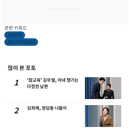
관련 키워드
삼성전자
갤럭시언팩2025
많이 본 포토
'참교육' 김무열, 아내 챙기는
1
다정한 남편
김희애, 청담동 나들이
2