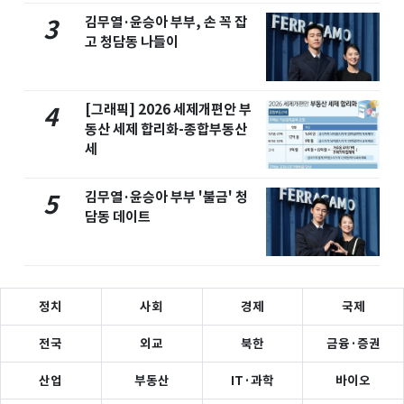
김무열·윤승아 부부, 손 꼭 잡
3
고 청담동 나들이
[그래픽] 2026 세제개편안 부
4
동산 세제 합리화-종합부동산
세
김무열·윤승아 부부 '불금' 청
5
담동 데이트
정치
사회
경제
국제
전국
외교
북한
금융·증권
산업
부동산
IT·과학
바이오