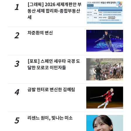
[그래픽] 2026 세제개편안 부
1
동산 세제 합리화-종합부동산
세
차준환의 변신
2
[포토] 스페인 세우타 국경 도
3
달한 모로코 이민자들
금발 헌터로 변신한 김예림
4
리센느 원이, 빛나는 미소
5