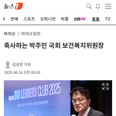
포토
문화
연예
스포츠
오피니언
피플
TV
바이오
바이오일반
축사하는 박주민 국회 보건복지위원장
김성진 기자
2025.06.24 오전 09:10