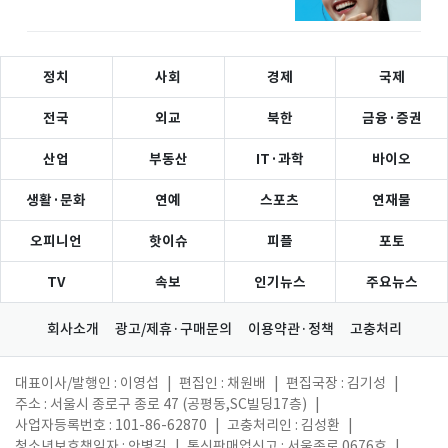
정치
사회
경제
국제
전국
외교
북한
금융·증권
산업
부동산
IT·과학
바이오
생활·문화
연예
스포츠
연재물
오피니언
핫이슈
피플
포토
TV
속보
인기뉴스
주요뉴스
회사소개
광고/제휴·구매문의
이용약관·정책
고충처리
대표이사/발행인 : 이영섭
|
편집인 : 채원배
|
편집국장 : 김기성
|
주소 : 서울시 종로구 종로 47 (공평동,SC빌딩17층)
|
사업자등록번호 : 101-86-62870
|
고충처리인 : 김성환
|
청소년보호책임자 : 안병길
|
통신판매업신고 : 서울종로 0676호
|