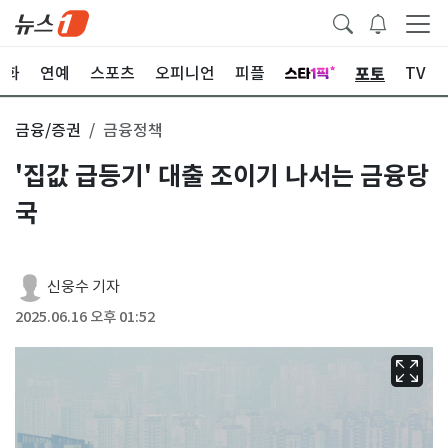
포토
문화
연예
스포츠
오피니언
피플
TV
금융/증권
금융정책
'집값 급등기' 대출 조이기 나서는 금융당
국
신웅수 기자
2025.06.16 오후 01:52