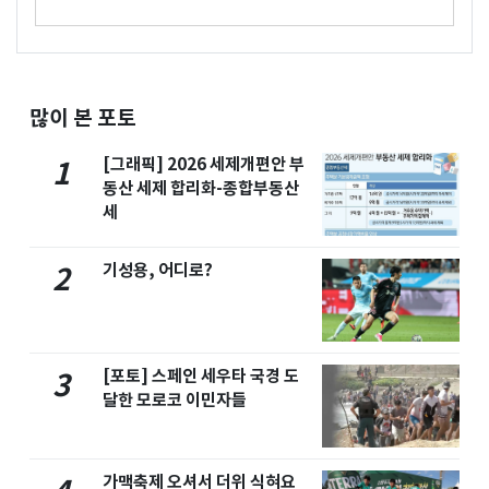
많이 본 포토
[그래픽] 2026 세제개편안 부
1
동산 세제 합리화-종합부동산
세
기성용, 어디로?
2
[포토] 스페인 세우타 국경 도
3
달한 모로코 이민자들
가맥축제 오셔서 더위 식혀요