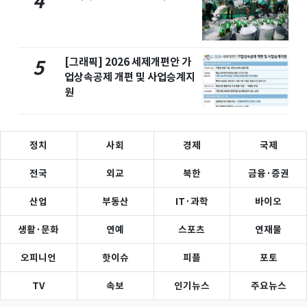
4
[그래픽] 2026 세제개편안 가
5
업상속공제 개편 및 사업승계지
원
정치
사회
경제
국제
전국
외교
북한
금융·증권
산업
부동산
IT·과학
바이오
생활·문화
연예
스포츠
연재물
오피니언
핫이슈
피플
포토
TV
속보
인기뉴스
주요뉴스