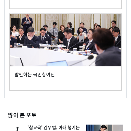
발언하는 국민참여단
많이 본 포토
'참교육' 김무열, 아내 챙기는
1