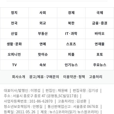
정치
사회
경제
국제
전국
외교
북한
금융·증권
산업
부동산
IT·과학
바이오
생활·문화
연예
스포츠
연재물
오피니언
핫이슈
피플
포토
TV
속보
인기뉴스
주요뉴스
회사소개
광고/제휴·구매문의
이용약관·정책
고충처리
대표이사/발행인 : 이영섭
|
편집인 : 채원배
|
편집국장 : 김기성
|
주소 : 서울시 종로구 종로 47 (공평동,SC빌딩17층)
|
사업자등록번호 : 101-86-62870
|
고충처리인 : 김성환
|
청소년보호책임자 : 안병길
|
통신판매업신고 : 서울종로 0676호
|
등록일 : 2011. 05. 26
|
제호 : 뉴스1코리아(읽기: 뉴스원코리아)
|