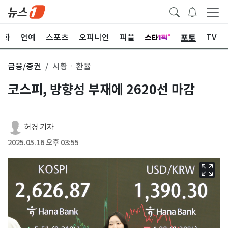
포토
문화
연예
스포츠
오피니언
피플
TV
금융/증권
시황ㆍ환율
코스피, 방향성 부재에 2620선 마감
허경 기자
2025.05.16 오후 03:55