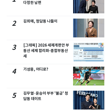
다정한 남편
김희애, 청담동 나들이
2
[그래픽] 2026 세제개편안 부
3
동산 세제 합리화-종합부동산
세
기성용, 어디로?
4
김무열·윤승아 부부 '불금' 청
5
담동 데이트