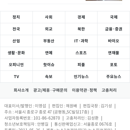
정치
사회
경제
국제
전국
외교
북한
금융·증권
산업
부동산
IT·과학
바이오
생활·문화
연예
스포츠
연재물
오피니언
핫이슈
피플
포토
TV
속보
인기뉴스
주요뉴스
회사소개
광고/제휴·구매문의
이용약관·정책
고충처리
대표이사/발행인 : 이영섭
|
편집인 : 채원배
|
편집국장 : 김기성
|
주소 : 서울시 종로구 종로 47 (공평동,SC빌딩17층)
|
사업자등록번호 : 101-86-62870
|
고충처리인 : 김성환
|
청소년보호책임자 : 안병길
|
통신판매업신고 : 서울종로 0676호
|