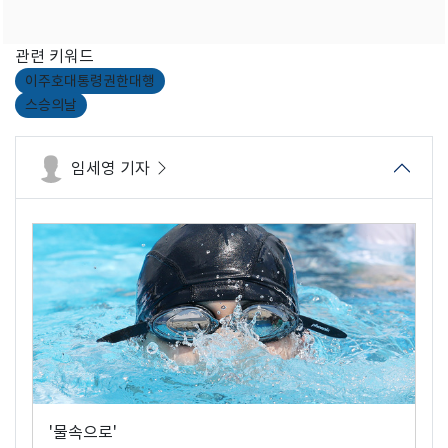
관련 키워드
이주호대통령권한대행
스승의날
임세영 기자
'물속으로'