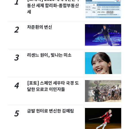
1
동산 세제 합리화-종합부동산
세
차준환의 변신
2
리센느 원이, 빛나는 미소
3
[포토] 스페인 세우타 국경 도
4
달한 모로코 이민자들
금발 헌터로 변신한 김예림
5