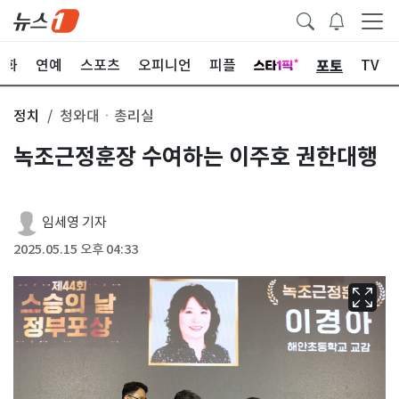
포토
문화
연예
스포츠
오피니언
피플
TV
정치
청와대ㆍ총리실
녹조근정훈장 수여하는 이주호 권한대행
임세영 기자
2025.05.15 오후 04:33