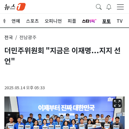
포토
문화
연예
스포츠
오피니언
피플
TV
전국
전남광주
더민주위원회 "지금은 이재명...지지 선
언"
2025.05.14 오후 05:33