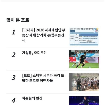
많이 본 포토
[그래픽] 2026 세제개편안 부
1
동산 세제 합리화-종합부동산
세
기성용, 어디로?
2
[포토] 스페인 세우타 국경 도
3
달한 모로코 이민자들
차준환의 변신
4