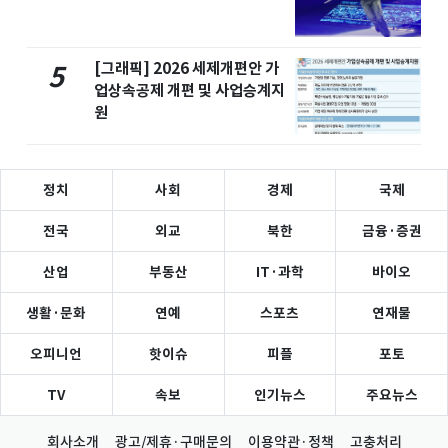
[그래픽] 2026 세제개편안 가
5
업상속공제 개편 및 사업승계지
원
정치
사회
경제
국제
전국
외교
북한
금융·증권
산업
부동산
IT·과학
바이오
생활·문화
연예
스포츠
연재물
오피니언
핫이슈
피플
포토
TV
속보
인기뉴스
주요뉴스
회사소개
광고/제휴·구매문의
이용약관·정책
고충처리