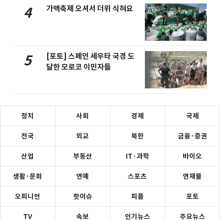
가맥축제 오셔서 더위 식혀요
4
[포토] 스페인 세우타 국경 도
5
달한 모로코 이민자들
정치
사회
경제
국제
전국
외교
북한
금융·증권
산업
부동산
IT·과학
바이오
생활·문화
연예
스포츠
연재물
오피니언
핫이슈
피플
포토
TV
속보
인기뉴스
주요뉴스