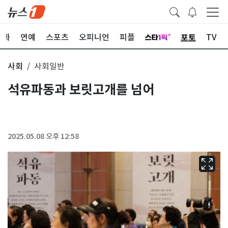
포토
문화
연예
스포츠
오피니언
피플
TV
사회
사회일반
석유파동과 보릿고개를 넘어
2025.05.08 오후 12:58