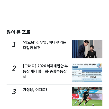
많이 본 포토
'참교육' 김무열, 아내 챙기는
1
다정한 남편
[그래픽] 2026 세제개편안 부
2
동산 세제 합리화-종합부동산
세
기성용, 어디로?
3