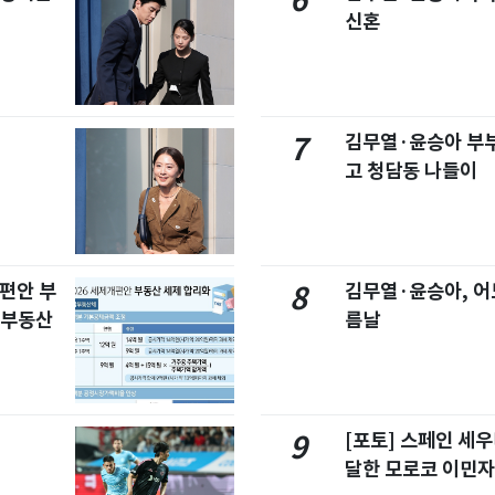
6
신혼
김무열·윤승아 부부,
7
고 청담동 나들이
개편안 부
김무열·윤승아, 어
8
합부동산
름날
[포토] 스페인 세우
9
달한 모로코 이민