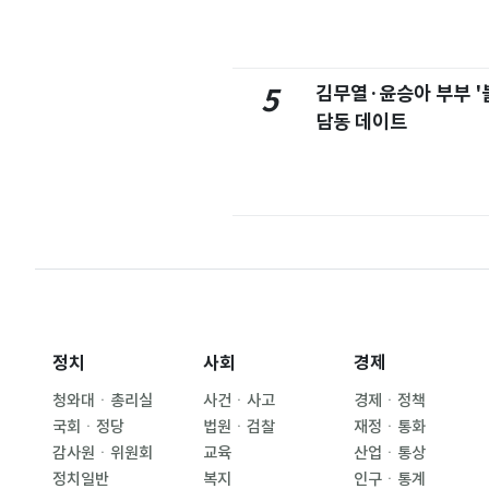
김무열·윤승아 부부 '
5
담동 데이트
정치
사회
경제
청와대ㆍ총리실
사건ㆍ사고
경제ㆍ정책
국회ㆍ정당
법원ㆍ검찰
재정ㆍ통화
감사원ㆍ위원회
교육
산업ㆍ통상
정치일반
복지
인구ㆍ통계