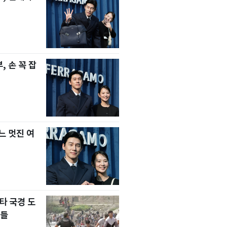
 손 꼭 잡
느 멋진 여
타 국경 도
자들