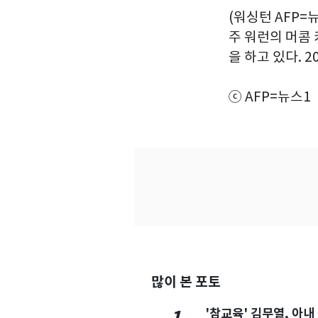
(워싱턴 AFP=
주 워런의 머콤 
을 하고 있다. 20
ⓒ AFP=뉴스1
많이 본 포토
'참교육' 김무열, 아내