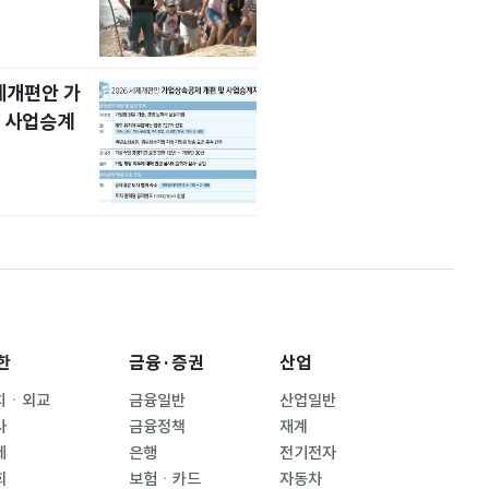
세제개편안 가
 사업승계
한
금융·증권
산업
치ㆍ외교
금융일반
산업일반
사
금융정책
재계
제
은행
전기전자
회
보험ㆍ카드
자동차