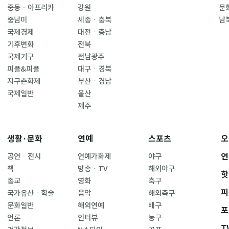
중동ㆍ아프리카
강원
문
중남미
세종ㆍ충북
남
국제경제
대전ㆍ충남
기후변화
전북
국제기구
전남광주
피플&피플
대구ㆍ경북
지구촌화제
부산ㆍ경남
국제일반
울산
제주
생활·문화
연예
스포츠
오
연
공연ㆍ전시
연예가화제
야구
책
방송ㆍTV
해외야구
핫
종교
영화
축구
피
국가유산ㆍ학술
음악
해외축구
문화일반
해외연예
배구
포
언론
인터뷰
농구
T