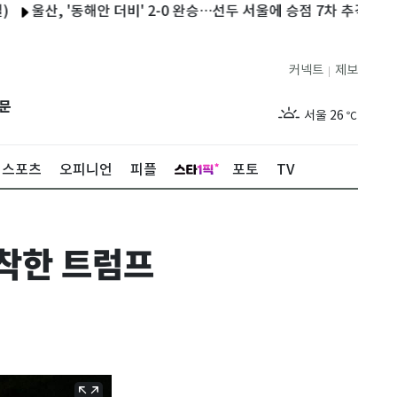
울산, '동해안 더비' 2-0 완승…선두 서울에 승점 7차 추격
이란 "
커넥트
제보
|
제주
30
℃
문
서울
26
℃
부산
29
℃
스포츠
오피니언
피플
포토
TV
대구
28
℃
인천
29
℃
도착한 트럼프
광주
29
℃
대전
28
℃
울산
28
℃
강릉
21
℃
제주
30
℃