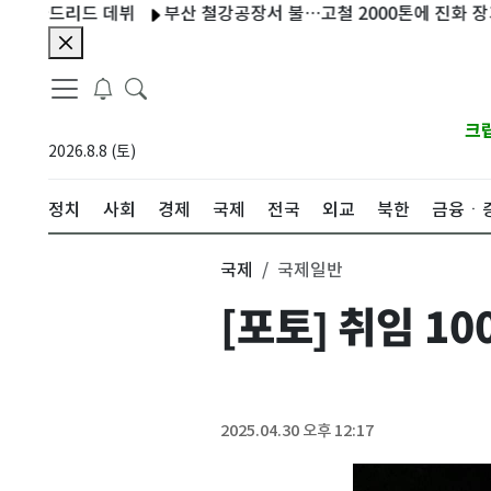
마드리드 데뷔
부산 철강공장서 불…고철 2000톤에 진화 장기화(
크
2026.8.8 (토)
정치
사회
경제
국제
전국
외교
북한
금융ㆍ
국제
국제일반
[포토] 취임 1
2025.04.30 오후 12:17