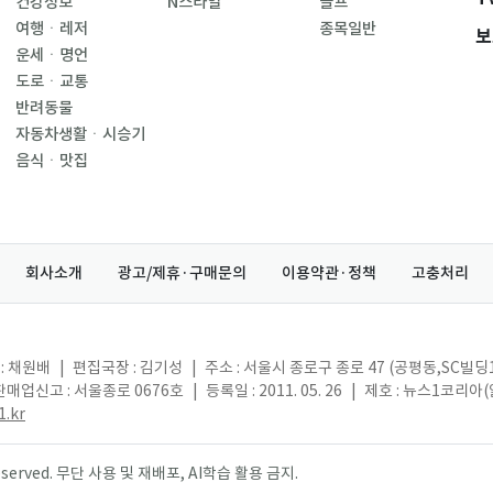
건강정보
N스타일
골프
여행ㆍ레저
종목일반
보
운세ㆍ명언
도로ㆍ교통
반려동물
자동차생활ㆍ시승기
음식ㆍ맛집
회사소개
광고/제휴·구매문의
이용약관·정책
고충처리
: 채원배
|
편집국장 : 김기성
|
주소 : 서울시 종로구 종로 47 (공평동,SC빌딩
매업신고 : 서울종로 0676호
|
등록일 : 2011. 05. 26
|
제호 : 뉴스1코리아
.kr
s reserved. 무단 사용 및 재배포, AI학습 활용 금지.