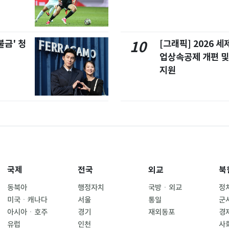
불금' 청
[그래픽] 2026 
10
업상속공제 개편 및
지원
국제
전국
외교
북
동북아
행정자치
국방ㆍ외교
정
미국ㆍ캐나다
서울
통일
군
아시아ㆍ호주
경기
재외동포
경
유럽
인천
사