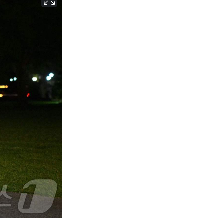
서울
26
℃
부산
29
℃
대구
28
℃
인천
29
℃
광주
29
℃
대전
28
℃
울산
28
℃
강릉
21
℃
제주
30
℃