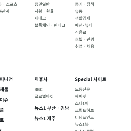
화ㆍ스포츠
증권일반
중기ㆍ정책
북관계
시황ㆍ환율
유통
재테크
생활경제
블록체인ㆍ핀테크
패션·뷰티
식음료
호텔ㆍ관광
취업ㆍ채용
피니언
제휴사
Special 사이트
재물
BBC
노동신문
글로벌마켓
해피펫
이슈
스타1픽
뉴스1 부산ㆍ경남
플
크립토허브
터닝포인트
뉴스1 제주
토
뉴스1북
V