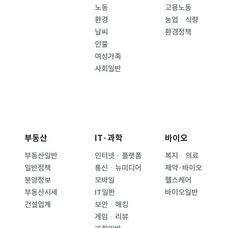
노동
고용노동
환경
농업ㆍ식량
날씨
환경정책
인물
여성가족
사회일반
부동산
IT·과학
바이오
부동산일반
인터넷ㆍ플랫폼
복지ㆍ의료
일반정책
통신ㆍ뉴미디어
제약·바이오
분양정보
모바일
헬스케어
부동산시세
IT일반
바이오일반
건설업계
보안ㆍ해킹
게임ㆍ리뷰