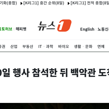
종합)
[K리그1] 중간 순위(8일)
[K리그1] 전적 종합(8일)
립토허브
해피펫
English
노동신
|
|
증권
산업
부동산
ITㆍ과학
바이오
생활ㆍ문화
연예
00일 행사 참석한 뒤 백악관 