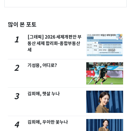
많이 본 포토
[그래픽] 2026 세제개편안 부
1
동산 세제 합리화-종합부동산
세
기성용, 어디로?
2
김희애, 햇살 누나
3
김희애, 우아한 꽃누나
4