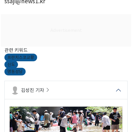
ssaji@news1.kr
관련 키워드
프란치스코교황
신도
명동성당
김성진 기자