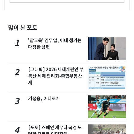
많이 본 포토
'참교육' 김무열, 아내 챙기는
1
다정한 남편
[그래픽] 2026 세제개편안 부
2
동산 세제 합리화-종합부동산
세
기성용, 어디로?
3
[포토] 스페인 세우타 국경 도
4