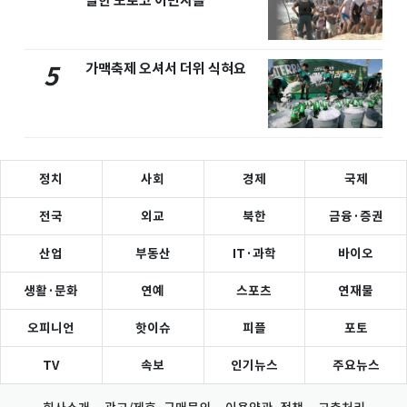
달한 모로코 이민자들
가맥축제 오셔서 더위 식혀요
5
정치
사회
경제
국제
전국
외교
북한
금융·증권
산업
부동산
IT·과학
바이오
생활·문화
연예
스포츠
연재물
오피니언
핫이슈
피플
포토
TV
속보
인기뉴스
주요뉴스