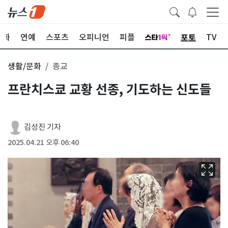
포토
문화
연예
스포츠
오피니언
피플
TV
생활/문화
종교
프란치스쿄 교황 선종, 기도하는 신도들
김성진 기자
2025.04.21 오후 06:40