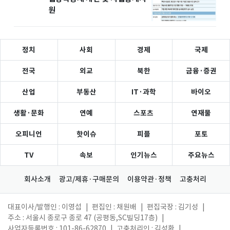
원
정치
사회
경제
국제
전국
외교
북한
금융·증권
산업
부동산
IT·과학
바이오
생활·문화
연예
스포츠
연재물
오피니언
핫이슈
피플
포토
TV
속보
인기뉴스
주요뉴스
회사소개
광고/제휴·구매문의
이용약관·정책
고충처리
대표이사/발행인 : 이영섭
|
편집인 : 채원배
|
편집국장 : 김기성
|
주소 : 서울시 종로구 종로 47 (공평동,SC빌딩17층)
|
사업자등록번호 : 101-86-62870
|
고충처리인 : 김성환
|