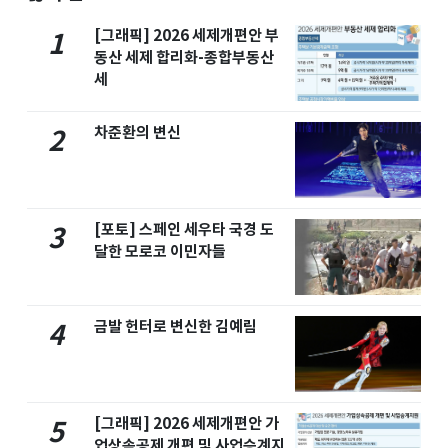
[그래픽] 2026 세제개편안 부
1
동산 세제 합리화-종합부동산
세
차준환의 변신
2
[포토] 스페인 세우타 국경 도
3
달한 모로코 이민자들
금발 헌터로 변신한 김예림
4
[그래픽] 2026 세제개편안 가
5
업상속공제 개편 및 사업승계지