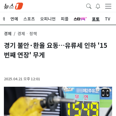
포토
문화
연예
스포츠
오피니언
피플
TV
경제
경제ㆍ정책
경기 불안·환율 요동…유류세 인하 '15
번째 연장' 무게
2025.04.21 오후 12:01