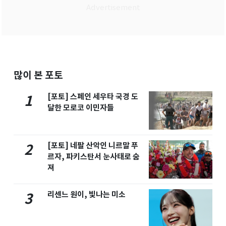
많이 본 포토
[포토] 스페인 세우타 국경 도
1
달한 모로코 이민자들
[포토] 네팔 산악인 니르말 푸
2
르자, 파키스탄서 눈사태로 숨
져
리센느 원이, 빛나는 미소
3