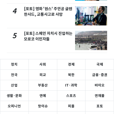
[포토] 영화 '원스' 주인공 글렌
4
한사드, 교통사고로 사망
[포토] 스페인 자치시 진입하는
5
모로코 이민자들
정치
사회
경제
국제
전국
외교
북한
금융·증권
산업
부동산
IT·과학
바이오
생활·문화
연예
스포츠
연재물
오피니언
핫이슈
피플
포토