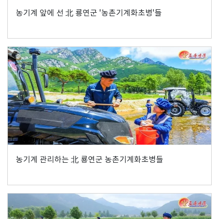
농기계 앞에 선 北 룡연군 '농촌기계화초병'들
농기계 관리하는 北 룡연군 농촌기계화초병들