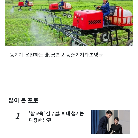
농기계 운전하는 北 룡연군 농촌기계화초병들
많이 본 포토
'참교육' 김무열, 아내 챙기는
1
다정한 남편