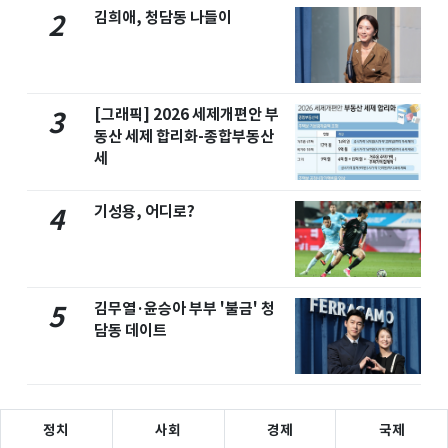
김희애, 청담동 나들이
2
[그래픽] 2026 세제개편안 부
3
동산 세제 합리화-종합부동산
세
기성용, 어디로?
4
김무열·윤승아 부부 '불금' 청
5
담동 데이트
정치
사회
경제
국제