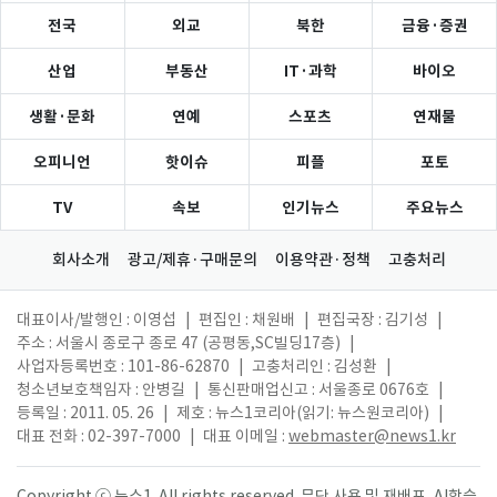
전국
외교
북한
금융·증권
산업
부동산
IT·과학
바이오
생활·문화
연예
스포츠
연재물
오피니언
핫이슈
피플
포토
TV
속보
인기뉴스
주요뉴스
회사소개
광고/제휴·구매문의
이용약관·정책
고충처리
대표이사/발행인 : 이영섭
|
편집인 : 채원배
|
편집국장 : 김기성
|
주소 : 서울시 종로구 종로 47 (공평동,SC빌딩17층)
|
사업자등록번호 : 101-86-62870
|
고충처리인 : 김성환
|
청소년보호책임자 : 안병길
|
통신판매업신고 : 서울종로 0676호
|
등록일 : 2011. 05. 26
|
제호 : 뉴스1코리아(읽기: 뉴스원코리아)
|
대표 전화 : 02-397-7000
|
대표 이메일 :
webmaster@news1.kr
Copyright ⓒ 뉴스1. All rights reserved. 무단 사용 및 재배포, AI학습