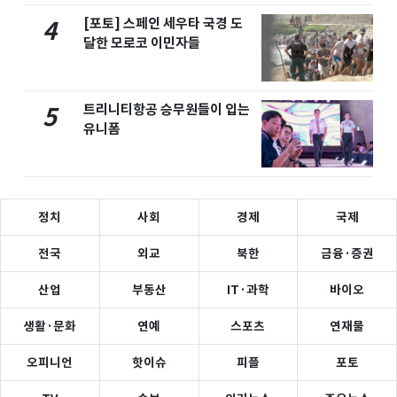
[포토] 스페인 세우타 국경 도
4
달한 모로코 이민자들
트리니티항공 승무원들이 입는
5
유니폼
정치
사회
경제
국제
전국
외교
북한
금융·증권
산업
부동산
IT·과학
바이오
생활·문화
연예
스포츠
연재물
오피니언
핫이슈
피플
포토