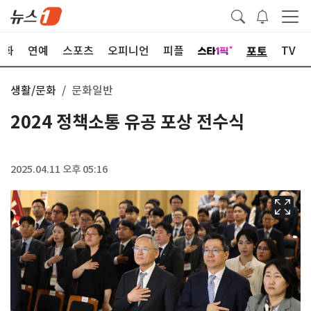
포토
문화
연예
스포츠
오피니언
피플
TV
생활/문화
문화일반
2024 정책소통 유공 포상 전수식
2025.04.11 오후 05:16