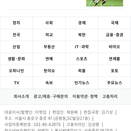
정치
사회
경제
국제
전국
외교
북한
금융·증권
산업
부동산
IT·과학
바이오
생활·문화
연예
스포츠
연재물
오피니언
핫이슈
피플
포토
TV
속보
인기뉴스
주요뉴스
회사소개
광고/제휴·구매문의
이용약관·정책
고충처리
대표이사/발행인 : 이영섭
|
편집인 : 채원배
|
편집국장 : 김기성
|
주소 : 서울시 종로구 종로 47 (공평동,SC빌딩17층)
|
사업자등록번호 : 101-86-62870
|
고충처리인 : 김성환
|
청소년보호책임자 : 안병길
|
통신판매업신고 : 서울종로 0676호
|