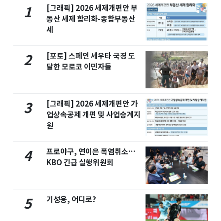
[그래픽] 2026 세제개편안 부
1
동산 세제 합리화-종합부동산
세
[포토] 스페인 세우타 국경 도
2
달한 모로코 이민자들
[그래픽] 2026 세제개편안 가
3
업상속공제 개편 및 사업승계지
원
프로야구, 연이은 폭염취소…
4
KBO 긴급 실행위원회
기성용, 어디로?
5