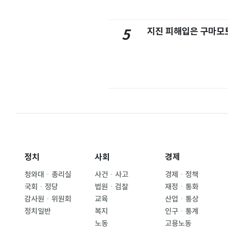
지진 피해입은 구마모
5
정치
사회
경제
청와대ㆍ총리실
사건ㆍ사고
경제ㆍ정책
국회ㆍ정당
법원ㆍ검찰
재정ㆍ통화
감사원ㆍ위원회
교육
산업ㆍ통상
정치일반
복지
인구ㆍ통계
노동
고용노동