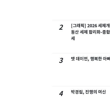
[그래픽] 2026 세제
2
동산 세제 합리화-종
세
맷 데이먼, 행복한 아
3
박경림, 진행의 여신
4