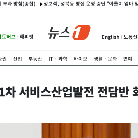
 방침(종합)
정보석, 성북동 빵집 운영 중단 "아들이 엄마 믿고 일
립토허브
해피펫
English
노동신
|
|
증권
산업
부동산
ITㆍ과학
바이오
생활ㆍ문화
연예
제1차 서비스산업발전 전담반 