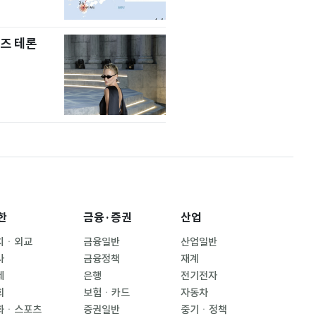
즈 테론
한
금융·증권
산업
치ㆍ외교
금융일반
산업일반
사
금융정책
재계
제
은행
전기전자
회
보험ㆍ카드
자동차
화ㆍ스포츠
증권일반
중기ㆍ정책