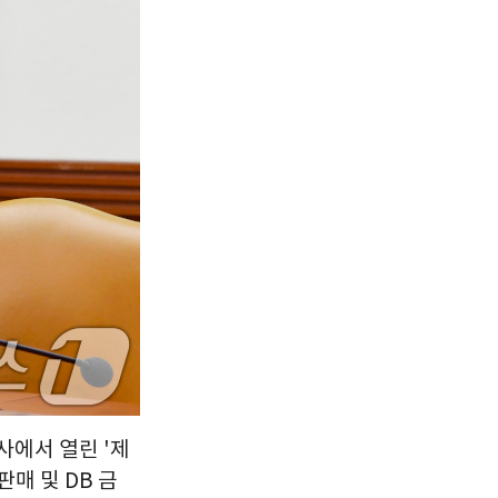
서울
30
℃
부산
26
℃
대구
27
℃
인천
31
℃
광주
28
℃
대전
28
℃
울산
26
℃
강릉
25
℃
제주
26
℃
사에서 열린 '제
매 및 DB 금