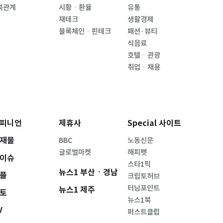
북관계
시황ㆍ환율
유통
재테크
생활경제
블록체인ㆍ핀테크
패션·뷰티
식음료
호텔ㆍ관광
취업ㆍ채용
피니언
제휴사
Special 사이트
재물
BBC
노동신문
글로벌마켓
해피펫
이슈
스타1픽
뉴스1 부산ㆍ경남
플
크립토허브
터닝포인트
뉴스1 제주
토
뉴스1북
V
퍼스트클럽