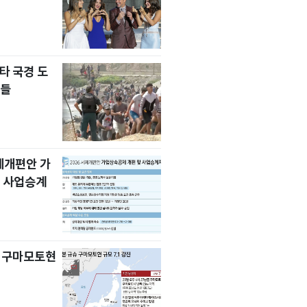
타 국경 도
자들
세제개편안 가
 사업승계
슈 구마모토현