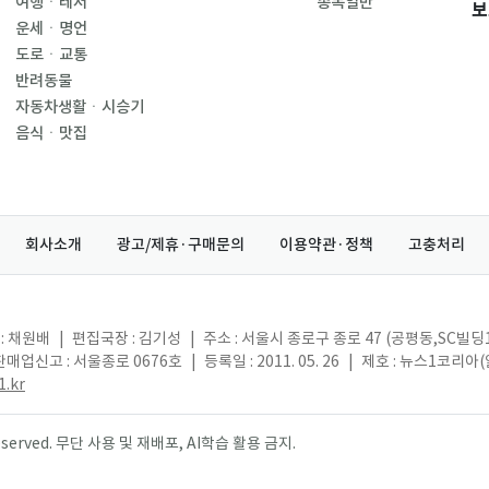
여행ㆍ레저
종목일반
보
운세ㆍ명언
도로ㆍ교통
반려동물
자동차생활ㆍ시승기
음식ㆍ맛집
회사소개
광고/제휴·구매문의
이용약관·정책
고충처리
: 채원배
|
편집국장 : 김기성
|
주소 : 서울시 종로구 종로 47 (공평동,SC빌딩
매업신고 : 서울종로 0676호
|
등록일 : 2011. 05. 26
|
제호 : 뉴스1코리아
.kr
s reserved. 무단 사용 및 재배포, AI학습 활용 금지.