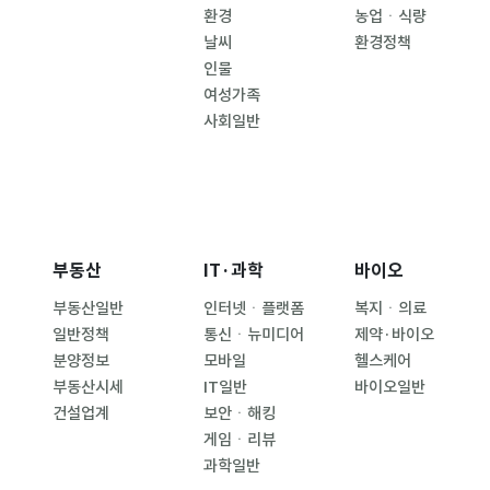
환경
농업ㆍ식량
날씨
환경정책
인물
여성가족
사회일반
부동산
IT·과학
바이오
부동산일반
인터넷ㆍ플랫폼
복지ㆍ의료
일반정책
통신ㆍ뉴미디어
제약·바이오
분양정보
모바일
헬스케어
부동산시세
IT일반
바이오일반
건설업계
보안ㆍ해킹
게임ㆍ리뷰
과학일반