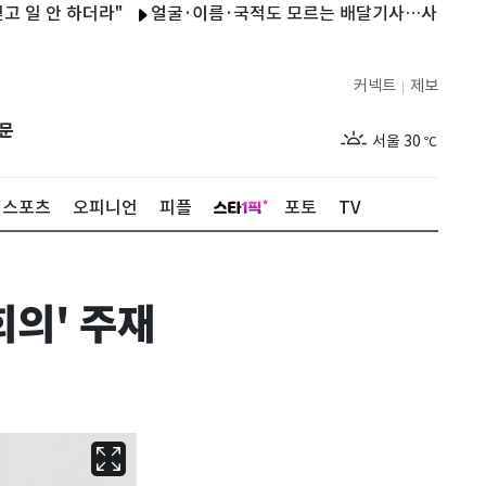
 안 하더라"
얼굴·이름·국적도 모르는 배달기사…사고치고 잠적하
커넥트
제보
|
제주
26
℃
문
서울
30
℃
부산
26
℃
스포츠
오피니언
피플
포토
TV
대구
27
℃
인천
31
℃
회의' 주재
광주
28
℃
대전
28
℃
울산
26
℃
강릉
25
℃
제주
26
℃