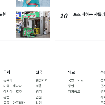
토현
포즈 취하는 샤를리
10
국제
전국
외교
북
동북아
행정자치
국방ㆍ외교
정
미국ㆍ캐나다
서울
통일
군
아시아ㆍ호주
경기
재외동포
경
유럽
인천
사
중동ㆍ아프리카
강원
문