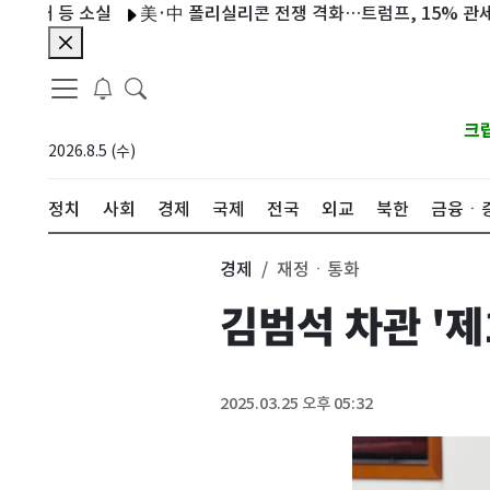
 등 소실
美·中 폴리실리콘 전쟁 격화…트럼프, 15% 관세 부과
크
2026.8.5 (수)
정치
사회
경제
국제
전국
외교
북한
금융ㆍ
경제
재정ㆍ통화
김범석 차관 '
2025.03.25 오후 05:32