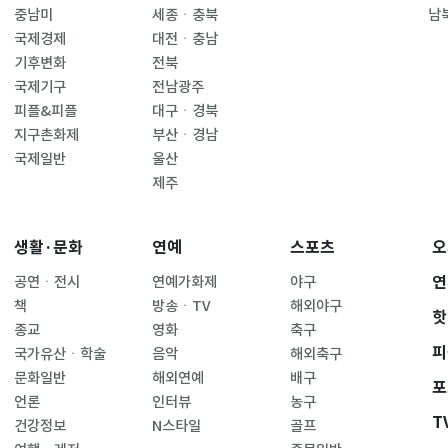
중남미
세종ㆍ충북
남
국제경제
대전ㆍ충남
기후변화
전북
국제기구
전남광주
피플&피플
대구ㆍ경북
지구촌화제
부산ㆍ경남
국제일반
울산
제주
생활·문화
연예
스포츠
오
연
공연ㆍ전시
연예가화제
야구
책
방송ㆍTV
해외야구
핫
종교
영화
축구
피
국가유산ㆍ학술
음악
해외축구
문화일반
해외연예
배구
포
언론
인터뷰
농구
T
건강정보
N스타일
골프