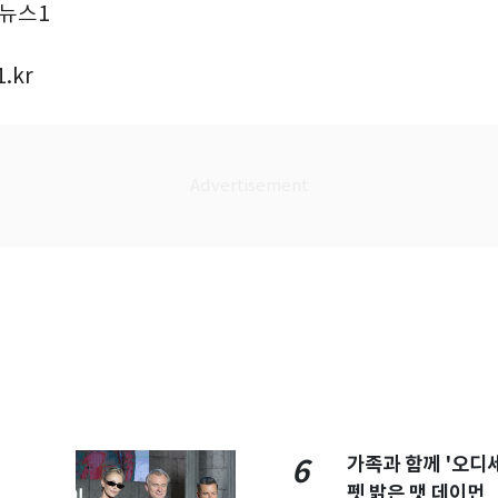
5/뉴스1
.kr
가족과 함께 '오디
6
펫 밝은 맷 데이먼