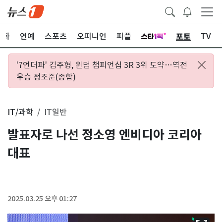
포토
문화
연예
스포츠
오피니언
피플
TV
'7언더파' 김주형, 윈덤 챔피언십 3R 3위 도약…역전
우승 정조준(종합)
IT/과학
IT일반
발표자로 나선 정소영 엔비디아 코리아
대표
2025.03.25 오후 01:27