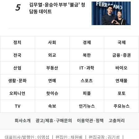
김무열·윤승아 부부 '불금' 청
5
담동 데이트
정치
사회
경제
국제
전국
외교
북한
금융·증권
산업
부동산
IT·과학
바이오
생활·문화
연예
스포츠
연재물
오피니언
핫이슈
피플
포토
TV
속보
인기뉴스
주요뉴스
회사소개
광고/제휴·구매문의
이용약관·정책
고충처리
대표이사/발행인 : 이영섭
|
편집인 : 채원배
|
편집국장 : 김기성
|