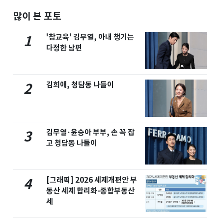
많이 본 포토
'참교육' 김무열, 아내 챙기는
1
다정한 남편
김희애, 청담동 나들이
2
김무열·윤승아 부부, 손 꼭 잡
3
고 청담동 나들이
[그래픽] 2026 세제개편안 부
4
동산 세제 합리화-종합부동산
세