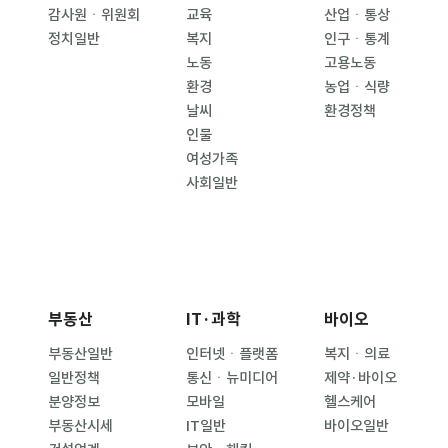
감사원ㆍ위원회
교육
산업ㆍ통상
정치일반
복지
인구ㆍ통계
노동
고용노동
환경
농업ㆍ식량
날씨
환경정책
인물
여성가족
사회일반
부동산
IT·과학
바이오
부동산일반
인터넷ㆍ플랫폼
복지ㆍ의료
일반정책
통신ㆍ뉴미디어
제약·바이오
분양정보
모바일
헬스케어
부동산시세
IT일반
바이오일반