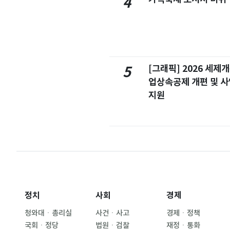
4
[그래픽] 2026 세제
5
업상속공제 개편 및 
지원
정치
사회
경제
청와대ㆍ총리실
사건ㆍ사고
경제ㆍ정책
국회ㆍ정당
법원ㆍ검찰
재정ㆍ통화