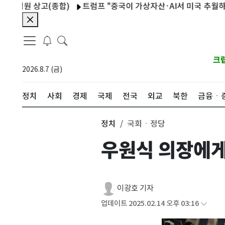
 상고(종합)
트럼프 "중국이 가상자산·AI서 미국 추월하게 둘 수
크
2026.8.7 (금)
정치
사회
경제
국제
전국
외교
북한
금융ㆍ
정치
국회ㆍ정당
우원식 의장에게
이광호 기자
업데이트 2025.02.14 오후 03:16