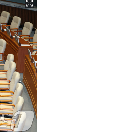
서울
30
℃
부산
27
℃
대구
28
℃
인천
29
℃
광주
29
℃
대전
27
℃
울산
27
℃
강릉
25
℃
제주
28
℃