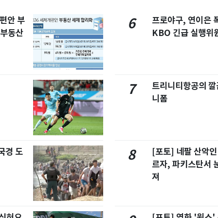
개편안 부
프로야구, 연이은
6
합부동산
KBO 긴급 실행위
트리니티항공의 깔끔
7
니폼
국경 도
[포토] 네팔 산악인
8
르자, 파키스탄서 
져
 식혀요
[포토] 영화 '원스