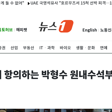
 없어"
UAE 국영석유사 "호르무즈서 15척 선박 피격…1명 사망·
립토허브
해피펫
English
노동신
|
|
증권
산업
부동산
ITㆍ과학
바이오
생활ㆍ문화
연예
 항의하는 박형수 원내수석