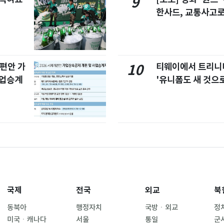
9
한사드, 교통사고로
개편안 가
티웨이에서 트리
10
사업승계
'유니폼도 새 것으로
국제
전국
외교
북
동북아
행정자치
국방ㆍ외교
정
미국ㆍ캐나다
서울
통일
군