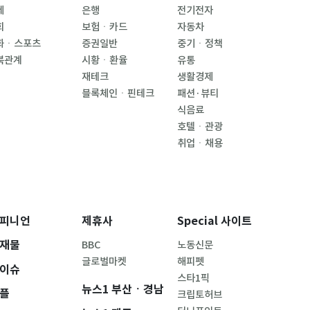
제
은행
전기전자
회
보험ㆍ카드
자동차
화ㆍ스포츠
증권일반
중기ㆍ정책
북관계
시황ㆍ환율
유통
재테크
생활경제
블록체인ㆍ핀테크
패션·뷰티
식음료
호텔ㆍ관광
취업ㆍ채용
피니언
제휴사
Special 사이트
재물
BBC
노동신문
글로벌마켓
해피펫
이슈
스타1픽
뉴스1 부산ㆍ경남
플
크립토허브