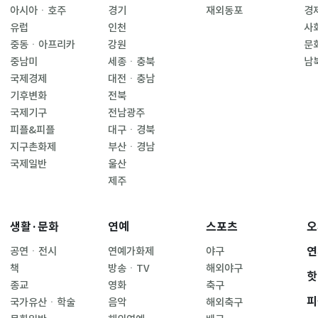
아시아ㆍ호주
경기
재외동포
경
유럽
인천
사
중동ㆍ아프리카
강원
문
중남미
세종ㆍ충북
남
국제경제
대전ㆍ충남
기후변화
전북
국제기구
전남광주
피플&피플
대구ㆍ경북
지구촌화제
부산ㆍ경남
국제일반
울산
제주
생활·문화
연예
스포츠
오
연
공연ㆍ전시
연예가화제
야구
책
방송ㆍTV
해외야구
핫
종교
영화
축구
피
국가유산ㆍ학술
음악
해외축구