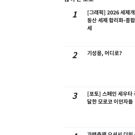
[그래픽] 2026 세제
1
동산 세제 합리화-종
세
기성용, 어디로?
2
[포토] 스페인 세우타 
3
달한 모로코 이민자들
가맥축제 오셔서 더위