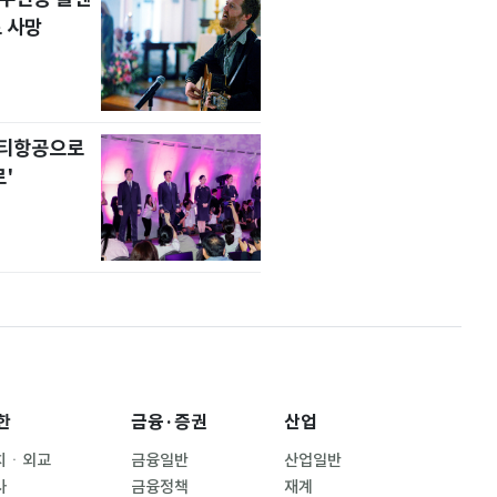
 사망
니티항공으로
'
한
금융·증권
산업
치ㆍ외교
금융일반
산업일반
사
금융정책
재계