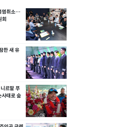
 폭염취소…
원회
한 새 유
 니르말 푸
눈사태로 숨
' 주인공 글렌