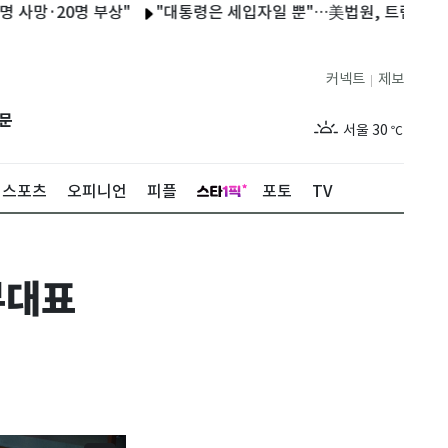
20명 부상"
"대통령은 세입자일 뿐"…美법원, 트럼프 백악관 연
커넥트
제보
|
제주
28
℃
문
서울
30
℃
부산
27
℃
스포츠
오피니언
피플
포토
TV
대구
28
℃
인천
29
℃
부대표
광주
29
℃
대전
27
℃
울산
27
℃
강릉
25
℃
제주
28
℃