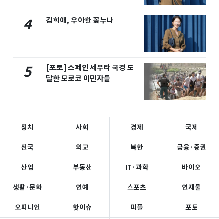
김희애, 우아한 꽃누나
4
[포토] 스페인 세우타 국경 도
5
달한 모로코 이민자들
정치
사회
경제
국제
전국
외교
북한
금융·증권
산업
부동산
IT·과학
바이오
생활·문화
연예
스포츠
연재물
오피니언
핫이슈
피플
포토