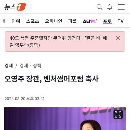
포토
문화
연예
스포츠
오피니언
피플
TV
40도 폭염 주춤했지만 무더위 힘겹다…'찔끔 비' 해
갈 역부족(종합)
경제
경제ㆍ정책
오영주 장관, 벤처썸머포럼 축사
2024.08.20 오후 03:41