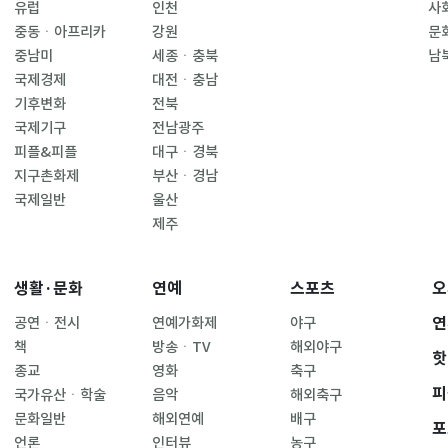
유럽
인천
사
중동ㆍ아프리카
강원
문
중남미
세종ㆍ충북
남
국제경제
대전ㆍ충남
기후변화
전북
국제기구
전남광주
피플&피플
대구ㆍ경북
지구촌화제
부산ㆍ경남
국제일반
울산
제주
생활·문화
연예
스포츠
오
연
공연ㆍ전시
연예가화제
야구
책
방송ㆍTV
해외야구
핫
종교
영화
축구
피
국가유산ㆍ학술
음악
해외축구
문화일반
해외연예
배구
포
언론
인터뷰
농구