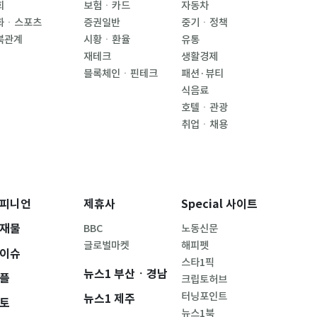
회
보험ㆍ카드
자동차
화ㆍ스포츠
증권일반
중기ㆍ정책
북관계
시황ㆍ환율
유통
재테크
생활경제
블록체인ㆍ핀테크
패션·뷰티
식음료
호텔ㆍ관광
취업ㆍ채용
피니언
제휴사
Special 사이트
재물
BBC
노동신문
글로벌마켓
해피펫
이슈
스타1픽
뉴스1 부산ㆍ경남
플
크립토허브
터닝포인트
뉴스1 제주
토
뉴스1북