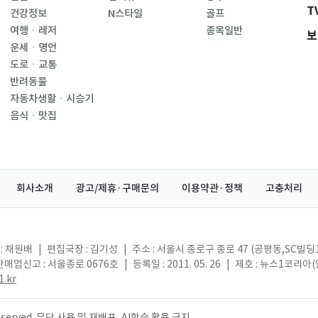
T
건강정보
N스타일
골프
여행ㆍ레저
종목일반
보
운세ㆍ명언
도로ㆍ교통
반려동물
자동차생활ㆍ시승기
음식ㆍ맛집
회사소개
광고/제휴·구매문의
이용약관·정책
고충처리
: 채원배
|
편집국장 : 김기성
|
주소 : 서울시 종로구 종로 47 (공평동,SC빌딩
매업신고 : 서울종로 0676호
|
등록일 : 2011. 05. 26
|
제호 : 뉴스1코리아
.kr
s reserved. 무단 사용 및 재배포, AI학습 활용 금지.