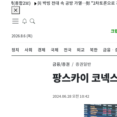
색(종합2보)
與 박빙 전대 속 공방 가열…鄭 "2차토론으로 게임 끝"
크
2026.8.6 (목)
정치
사회
경제
국제
전국
외교
북한
금융ㆍ
금융/증권
증권일반
팡스카이 코넥
2024.06.28 오전 10:42