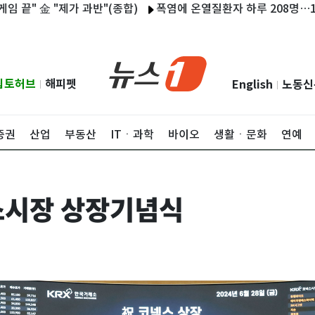
 金 "제가 과반"(종합)
폭염에 온열질환자 하루 208명…1명 사
립토허브
해피펫
English
노동신
|
|
증권
산업
부동산
ITㆍ과학
바이오
생활ㆍ문화
연예
스시장 상장기념식