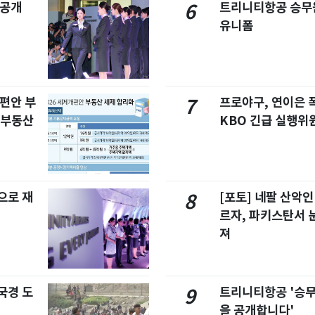
 공개
트리니티항공 승무
6
유니폼
개편안 부
프로야구, 연이은
7
합부동산
KBO 긴급 실행위
으로 재
[포토] 네팔 산악인
8
르자, 파키스탄서 
져
국경 도
트리니티항공 '승
9
을 공개합니다'