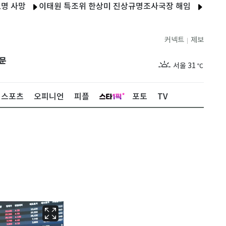
망
이태원 특조위 한상미 진상규명조사국장 해임
러, 연료난에
커넥트
제보
|
제주
27
℃
문
서울
31
℃
부산
27
℃
스포츠
오피니언
피플
포토
TV
대구
29
℃
인천
29
℃
광주
27
℃
대전
28
℃
울산
26
℃
강릉
25
℃
제주
27
℃