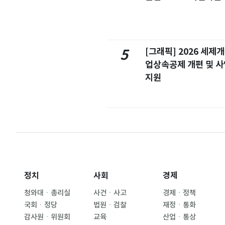
[그래픽] 2026 세제
5
업상속공제 개편 및 
지원
정치
사회
경제
청와대ㆍ총리실
사건ㆍ사고
경제ㆍ정책
국회ㆍ정당
법원ㆍ검찰
재정ㆍ통화
감사원ㆍ위원회
교육
산업ㆍ통상