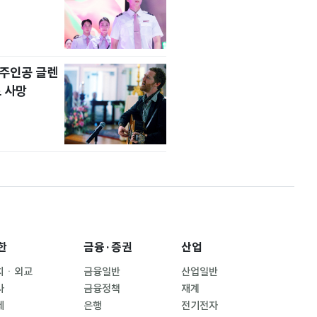
' 주인공 글렌
 사망
한
금융·증권
산업
치ㆍ외교
금융일반
산업일반
사
금융정책
재계
제
은행
전기전자