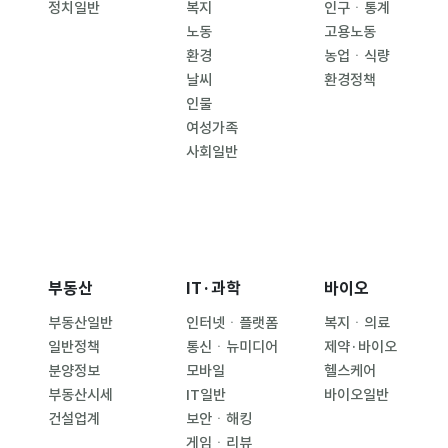
정치일반
복지
인구ㆍ통계
노동
고용노동
환경
농업ㆍ식량
날씨
환경정책
인물
여성가족
사회일반
부동산
IT·과학
바이오
부동산일반
인터넷ㆍ플랫폼
복지ㆍ의료
일반정책
통신ㆍ뉴미디어
제약·바이오
분양정보
모바일
헬스케어
부동산시세
IT일반
바이오일반
건설업계
보안ㆍ해킹
게임ㆍ리뷰