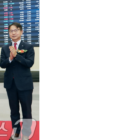
서울
31
℃
부산
27
℃
대구
29
℃
인천
29
℃
광주
27
℃
대전
28
℃
울산
26
℃
강릉
25
℃
제주
27
℃