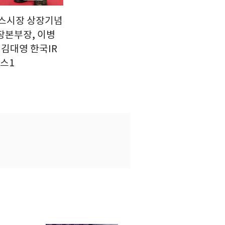
넥스시장 상장기념
장본부장, 이병
 김대영 한국IR
뉴스1