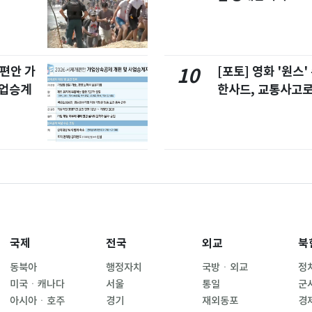
개편안 가
[포토] 영화 '원스
10
사업승계
한사드, 교통사고로
국제
전국
외교
북
동북아
행정자치
국방ㆍ외교
정
미국ㆍ캐나다
서울
통일
군
아시아ㆍ호주
경기
재외동포
경