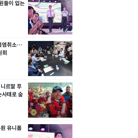
원들이 입는
 폭염취소…
원회
 니르말 푸
눈사태로 숨
무원 유니폼