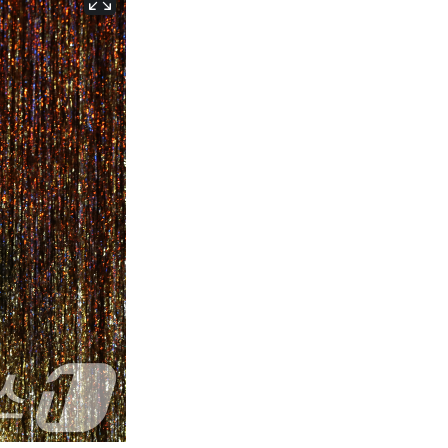
서울
24
℃
부산
28
℃
대구
27
℃
인천
27
℃
광주
28
℃
대전
28
℃
울산
27
℃
강릉
20
℃
제주
29
℃