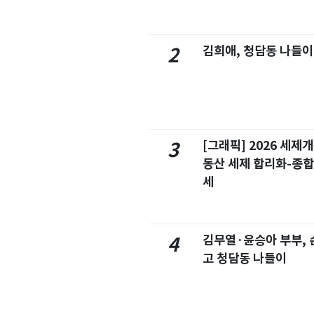
김희애, 청담동 나들이
2
[그래픽] 2026 세제
3
동산 세제 합리화-종
세
김무열·윤승아 부부, 손
4
고 청담동 나들이