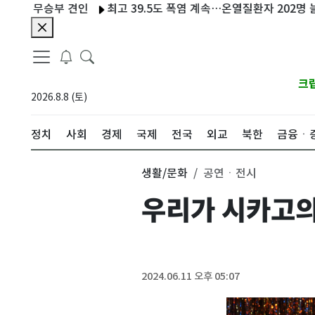
 무승부 견인
최고 39.5도 폭염 계속…온열질환자 202명 늘어 누적
크
2026.8.8 (토)
정치
사회
경제
국제
전국
외교
북한
금융ㆍ
생활/문화
공연ㆍ전시
우리가 시카고의
2024.06.11 오후 05:07