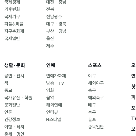
국제경제
대전ㆍ충남
기후변화
전북
국제기구
전남광주
피플&피플
대구ㆍ경북
지구촌화제
부산ㆍ경남
국제일반
울산
제주
생활·문화
연예
스포츠
오
연
공연ㆍ전시
연예가화제
야구
책
방송ㆍTV
해외야구
핫
종교
영화
축구
피
국가유산ㆍ학술
음악
해외축구
문화일반
해외연예
배구
포
언론
인터뷰
농구
T
건강정보
N스타일
골프
여행ㆍ레저
종목일반
보
운세ㆍ명언