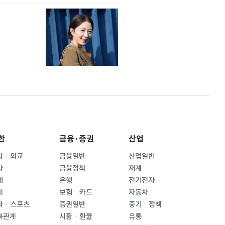
한
금융·증권
산업
치ㆍ외교
금융일반
산업일반
사
금융정책
재계
제
은행
전기전자
회
보험ㆍ카드
자동차
화ㆍ스포츠
증권일반
중기ㆍ정책
북관계
시황ㆍ환율
유통