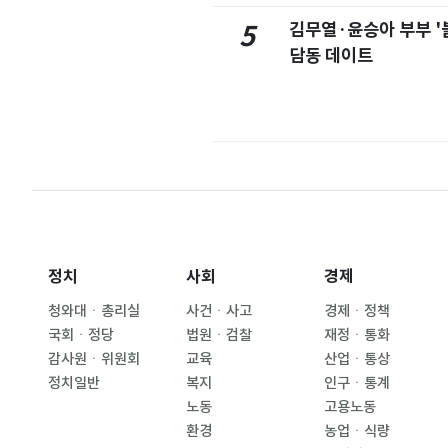
김무열·윤승아 부부 '
5
담동 데이트
정치
사회
경제
청와대ㆍ총리실
사건ㆍ사고
경제ㆍ정책
국회ㆍ정당
법원ㆍ검찰
재정ㆍ통화
감사원ㆍ위원회
교육
산업ㆍ통상
정치일반
복지
인구ㆍ통계
노동
고용노동
환경
농업ㆍ식량