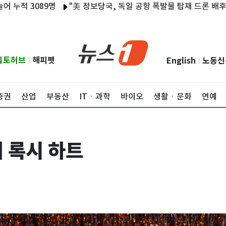
 3089명
"美 정보당국, 독일 공항 폭발물 탑재 드론 배후로 러시
립토허브
해피펫
English
노동신
|
|
증권
산업
부동산
ITㆍ과학
바이오
생활ㆍ문화
연예
 록시 하트