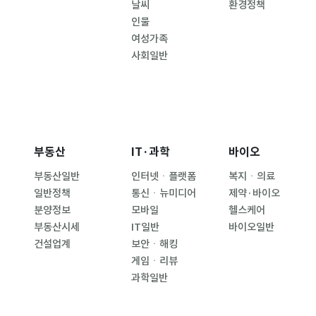
날씨
환경정책
인물
여성가족
사회일반
부동산
IT·과학
바이오
부동산일반
인터넷ㆍ플랫폼
복지ㆍ의료
일반정책
통신ㆍ뉴미디어
제약·바이오
분양정보
모바일
헬스케어
부동산시세
IT일반
바이오일반
건설업계
보안ㆍ해킹
게임ㆍ리뷰
과학일반