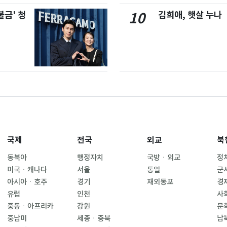
불금' 청
김희애, 햇살 누나
10
국제
전국
외교
북
동북아
행정자치
국방ㆍ외교
정
미국ㆍ캐나다
서울
통일
군
아시아ㆍ호주
경기
재외동포
경
유럽
인천
사
중동ㆍ아프리카
강원
문
중남미
세종ㆍ충북
남