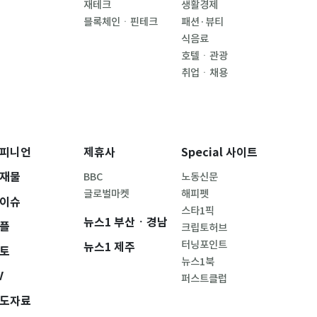
재테크
생활경제
블록체인ㆍ핀테크
패션·뷰티
식음료
호텔ㆍ관광
취업ㆍ채용
피니언
제휴사
Special 사이트
재물
BBC
노동신문
글로벌마켓
해피펫
이슈
스타1픽
뉴스1 부산ㆍ경남
플
크립토허브
터닝포인트
뉴스1 제주
토
뉴스1북
V
퍼스트클럽
도자료