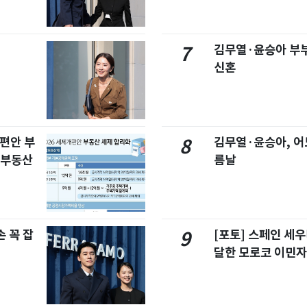
김무열·윤승아 부부
7
신혼
개편안 부
김무열·윤승아, 어
8
합부동산
름날
 꼭 잡
[포토] 스페인 세우
9
달한 모로코 이민