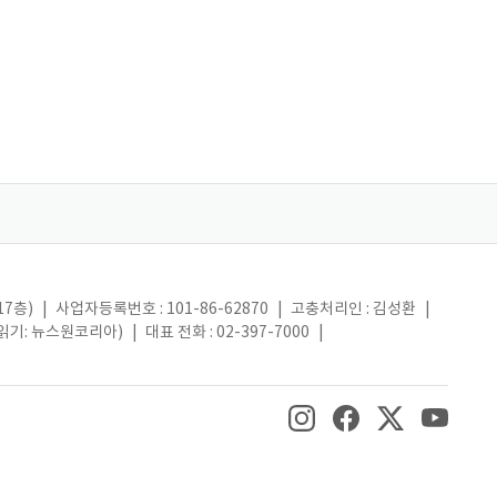
17층)
|
사업자등록번호 : 101-86-62870
|
고충처리인 : 김성환
|
(읽기: 뉴스원코리아)
|
대표 전화 : 02-397-7000
|