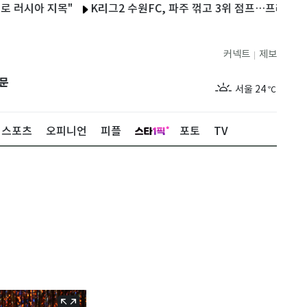
아 지목"
K리그2 수원FC, 파주 꺾고 3위 점프…프리조 시즌 11
커넥트
제보
|
제주
29
℃
문
서울
24
℃
부산
28
℃
스포츠
오피니언
피플
포토
TV
대구
27
℃
인천
27
℃
광주
28
℃
대전
28
℃
울산
27
℃
강릉
20
℃
제주
29
℃