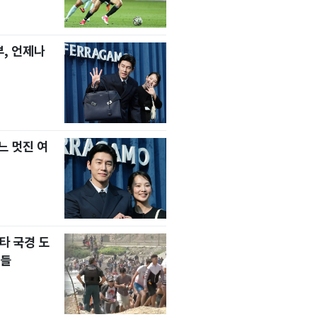
, 언제나
느 멋진 여
타 국경 도
자들