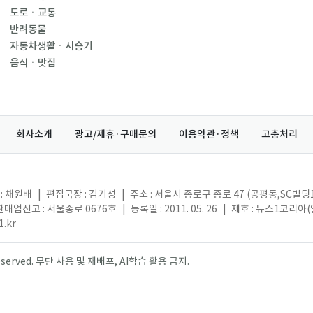
도로ㆍ교통
반려동물
자동차생활ㆍ시승기
음식ㆍ맛집
회사소개
광고/제휴·구매문의
이용약관·정책
고충처리
: 채원배
|
편집국장 : 김기성
|
주소 : 서울시 종로구 종로 47 (공평동,SC빌딩
매업신고 : 서울종로 0676호
|
등록일 : 2011. 05. 26
|
제호 : 뉴스1코리아
.kr
s reserved. 무단 사용 및 재배포, AI학습 활용 금지.