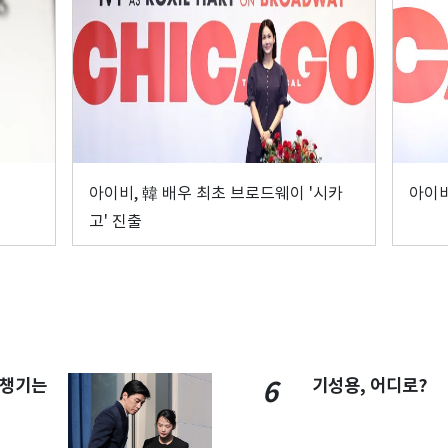
아이비, 韓 배우 최초 브로드웨이 '시카
아이비
고' 진출
 챙기는
기성용, 어디로?
6