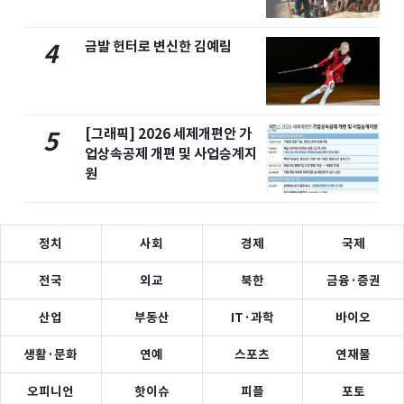
금발 헌터로 변신한 김예림
4
[그래픽] 2026 세제개편안 가
5
업상속공제 개편 및 사업승계지
원
정치
사회
경제
국제
전국
외교
북한
금융·증권
산업
부동산
IT·과학
바이오
생활·문화
연예
스포츠
연재물
오피니언
핫이슈
피플
포토