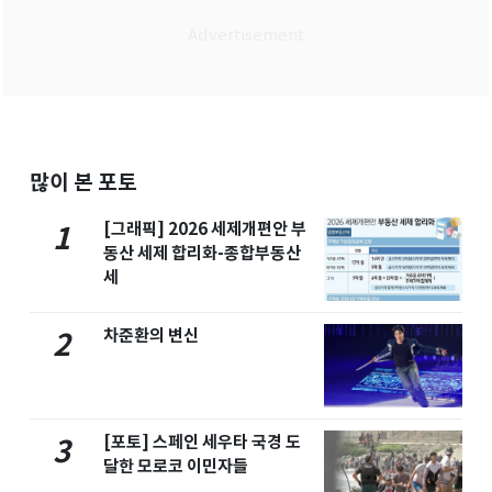
많이 본 포토
[그래픽] 2026 세제개편안 부
1
동산 세제 합리화-종합부동산
세
차준환의 변신
2
[포토] 스페인 세우타 국경 도
3
달한 모로코 이민자들