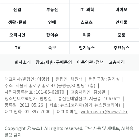
산업
부동산
IT·과학
바이오
생활·문화
연예
스포츠
연재물
오피니언
핫이슈
피플
포토
TV
속보
인기뉴스
주요뉴스
회사소개
광고/제휴·구매문의
이용약관·정책
고충처리
대표이사/발행인 : 이영섭
|
편집인 : 채원배
|
편집국장 : 김기성
|
주소 : 서울시 종로구 종로 47 (공평동,SC빌딩17층)
|
사업자등록번호 : 101-86-62870
|
고충처리인 : 김성환
|
청소년보호책임자 : 안병길
|
통신판매업신고 : 서울종로 0676호
|
등록일 : 2011. 05. 26
|
제호 : 뉴스1코리아(읽기: 뉴스원코리아)
|
대표 전화 : 02-397-7000
|
대표 이메일 :
webmaster@news1.kr
Copyright ⓒ 뉴스1. All rights reserved. 무단 사용 및 재배포, AI학습
활용 금지.