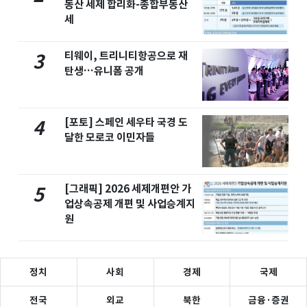
동산 세제 합리화-종합부동산
세
티웨이, 트리니티항공으로 재
3
탄생…유니폼 공개
[포토] 스페인 세우타 국경 도
4
달한 모로코 이민자들
[그래픽] 2026 세제개편안 가
5
업상속공제 개편 및 사업승계지
원
정치
사회
경제
국제
전국
외교
북한
금융·증권