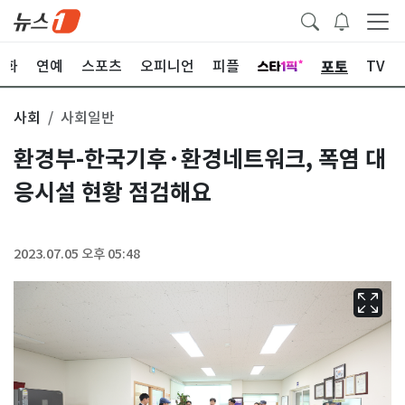
포토
문화
연예
스포츠
오피니언
피플
TV
사회
사회일반
환경부-한국기후·환경네트워크, 폭염 대
응시설 현황 점검해요
2023.07.05 오후 05:48