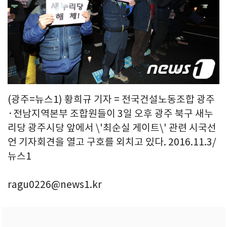
(광주=뉴스1) 황희규 기자 = 전국건설노동조합 광주
·전남지역본부 조합원들이 3일 오후 광주 북구 새누
리당 광주시당 앞에서 \'최순실 게이트\' 관련 시국선
언 기자회견을 열고 구호를 외치고 있다. 2016.11.3/
뉴스1
ragu0226@news1.kr