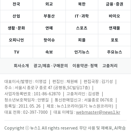
전국
외교
북한
금융·증권
산업
부동산
IT·과학
바이오
생활·문화
연예
스포츠
연재물
오피니언
핫이슈
피플
포토
TV
속보
인기뉴스
주요뉴스
회사소개
광고/제휴·구매문의
이용약관·정책
고충처리
대표이사/발행인 : 이영섭
|
편집인 : 채원배
|
편집국장 : 김기성
|
주소 : 서울시 종로구 종로 47 (공평동,SC빌딩17층)
|
사업자등록번호 : 101-86-62870
|
고충처리인 : 김성환
|
청소년보호책임자 : 안병길
|
통신판매업신고 : 서울종로 0676호
|
등록일 : 2011. 05. 26
|
제호 : 뉴스1코리아(읽기: 뉴스원코리아)
|
대표 전화 : 02-397-7000
|
대표 이메일 :
webmaster@news1.kr
Copyright ⓒ 뉴스1. All rights reserved. 무단 사용 및 재배포, AI학습