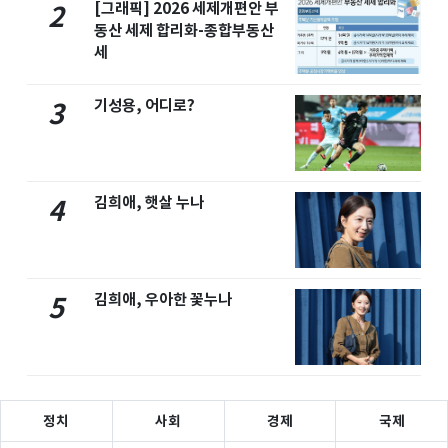
[그래픽] 2026 세제개편안 부
2
동산 세제 합리화-종합부동산
세
기성용, 어디로?
3
김희애, 햇살 누나
4
김희애, 우아한 꽃누나
5
정치
사회
경제
국제