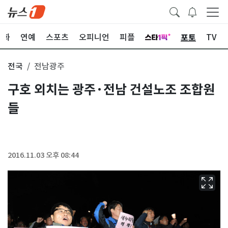
포토
문화
연예
스포츠
오피니언
피플
TV
전국
전남광주
구호 외치는 광주·전남 건설노조 조합원
들
2016.11.03 오후 08:44