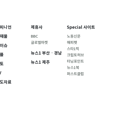
피니언
제휴사
Special 사이트
재물
BBC
노동신문
글로벌마켓
해피펫
이슈
스타1픽
뉴스1 부산ㆍ경남
플
크립토허브
터닝포인트
뉴스1 제주
토
뉴스1북
V
퍼스트클럽
도자료