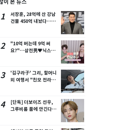
많이 본 뉴스
서울
28
℃
서장훈, 28억에 산 강남
1
부산
28
℃
건물 450억 내놨다…세
후 차익 280억 '잭팟'
대구
29
℃
인천
29
℃
"10억 버는데 9억 써
2
요?"…삼전男♥닉스女
광주
28
℃
3:3 단체소개팅 예능 화
대전
27
℃
제
'김구라子' 그리, 할머니
3
울산
28
℃
외 여행서 "친모 전라도
강릉
21
℃
에 잘 있어"…유튜브서
언급
제주
29
℃
[단독] 더보이즈 선우,
4
그루비룸 품에 안긴다…
앳에어리어와 전속계약