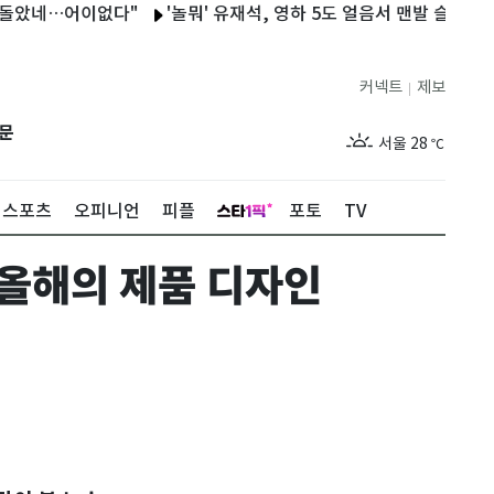
았네…어이없다"
'놀뭐' 유재석, 영하 5도 얼음서 맨발 슬라이딩…
커넥트
제보
|
제주
29
℃
문
서울
28
℃
부산
28
℃
스포츠
오피니언
피플
포토
TV
대구
29
℃
 올해의 제품 디자인
인천
29
℃
광주
28
℃
대전
27
℃
울산
28
℃
강릉
21
℃
제주
29
℃