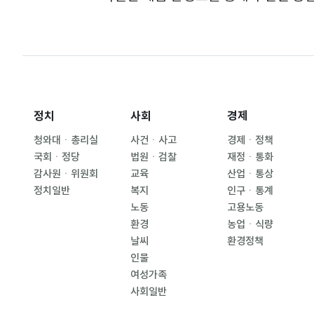
정치
사회
경제
청와대ㆍ총리실
사건ㆍ사고
경제ㆍ정책
국회ㆍ정당
법원ㆍ검찰
재정ㆍ통화
감사원ㆍ위원회
교육
산업ㆍ통상
정치일반
복지
인구ㆍ통계
노동
고용노동
환경
농업ㆍ식량
날씨
환경정책
인물
여성가족
사회일반