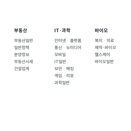
부동산
IT·과학
바이오
부동산일반
인터넷ㆍ플랫폼
복지ㆍ의료
일반정책
통신ㆍ뉴미디어
제약·바이오
분양정보
모바일
헬스케어
부동산시세
IT일반
바이오일반
건설업계
보안ㆍ해킹
게임ㆍ리뷰
과학일반