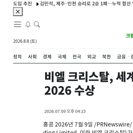
론 도입 추진
김민석, 제주·인천 승리로 2승 1패…누적 합산 역전
크
2026.8.8 (토)
정치
사회
경제
국제
전국
외교
북한
금융ㆍ
비엘 크리스탈, 세
2026 수상
2026.07.09 오후 04:15
홍콩 2026년 7월 9일 /PRNewswire/
ding Limited, 이하 비엘 크리스