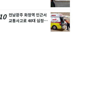
진…법무사·집행관 '혜
택' 유지
전남광주 화정역 인근서
10
교통사고로 40대 심정
지…6명 부상