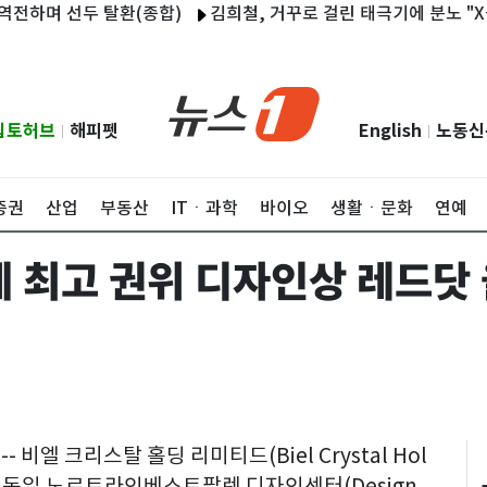
하며 선두 탈환(종합)
김희철, 거꾸로 걸린 태극기에 분노 "X돌
립토허브
해피펫
English
노동신
|
|
증권
산업
부동산
ITㆍ과학
바이오
생활ㆍ문화
연예
계 최고 권위 디자인상 레드닷
 -- 비엘 크리스탈 홀딩 리미티드(Biel Crystal Hol
탈)가 독일 노르트라인베스트팔렌 디자인센터(Design