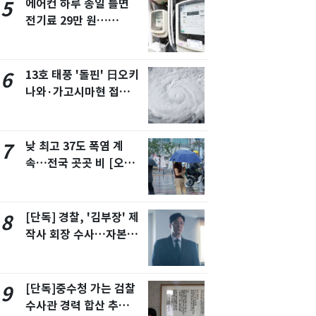
에어컨 하루 종일 틀면
5
전기료 29만 원…
450kWh 넘으면 '요금
폭탄'
13호 태풍 '돌핀' 日오키
6
나와·가고시마현 접
근…26만명 대피령
낮 최고 37도 폭염 계
7
속…전국 곳곳 비 [오늘
날씨]
[단독] 경찰, '김부장' 제
8
작사 회장 수사…자본시
장법 위반 의혹
[단독]중수청 가는 검찰
9
수사관 경력 합산 추