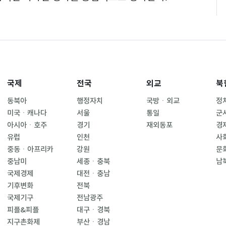
국제
전국
외교
북
동북아
행정자치
국방ㆍ외교
정
미국ㆍ캐나다
서울
통일
군
아시아ㆍ호주
경기
재외동포
경
유럽
인천
사
중동ㆍ아프리카
강원
문
중남미
세종ㆍ충북
남
국제경제
대전ㆍ충남
기후변화
전북
국제기구
전남광주
피플&피플
대구ㆍ경북
지구촌화제
부산ㆍ경남