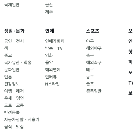
국제일반
울산
제주
생활·문화
연예
스포츠
오
연
공연ㆍ전시
연예가화제
야구
책
방송ㆍTV
해외야구
핫
종교
영화
축구
피
국가유산ㆍ학술
음악
해외축구
문화일반
해외연예
배구
포
언론
인터뷰
농구
T
건강정보
N스타일
골프
여행ㆍ레저
종목일반
보
운세ㆍ명언
도로ㆍ교통
반려동물
자동차생활ㆍ시승기
음식ㆍ맛집