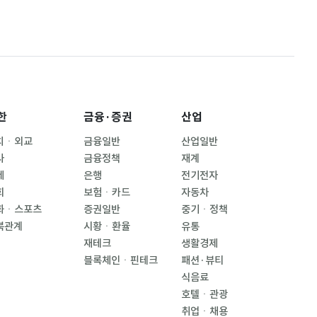
한
금융·증권
산업
치ㆍ외교
금융일반
산업일반
사
금융정책
재계
제
은행
전기전자
회
보험ㆍ카드
자동차
화ㆍ스포츠
증권일반
중기ㆍ정책
북관계
시황ㆍ환율
유통
재테크
생활경제
블록체인ㆍ핀테크
패션·뷰티
식음료
호텔ㆍ관광
취업ㆍ채용