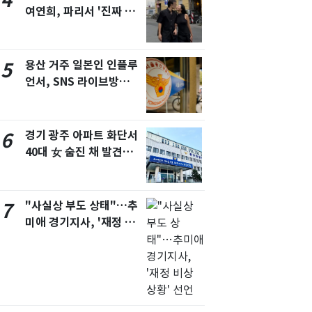
4
여연희, 파리서 '진짜 연
인'과 입맞춤…훈남이네
[N샷]
용산 거주 일본인 인플루
5
언서, SNS 라이브방송
도중 사망
경기 광주 아파트 화단서
6
40대 女 숨진 채 발견…
시신 옆엔 '이불'
"사실상 부도 상태"…추
7
미애 경기지사, '재정 비
상 상황' 선언