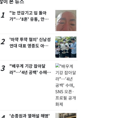
많이 본 뉴스
서울
34
℃
"눈 안감기고 입 돌아
1
부산
33
℃
가"…'8혼' 유퉁, 안면
마비 근황 유튜브서 공개
대구
34
℃
인천
35
℃
'마약 투약 혐의' 신남성
2
연대 대표 영종도 아파트
광주
34
℃
서 숨진 채 발견
대전
34
℃
"배우계 기강 잡아달
3
울산
32
℃
라"…'4년 공백' 수애,
강릉
30
℃
SNS 오픈·프로필 공개
화제
제주
30
℃
'손종원과 열애설 해명'