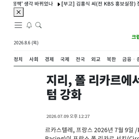
정책' 생각 바뀌었나
[부고] 김홍식 씨(전 KBS 홍보실장) 장인상
크
2026.8.6 (목)
정치
사회
경제
국제
전국
외교
북한
금융ㆍ
지리, 폴 리카르에서
텀 강화
2026.07.09 오후 12:27
르카스텔레, 프랑스 2026년 7월 9일 /PR
Racing)이 프랑스 폴 리카르 서킷(Circui