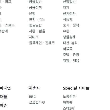
치ㆍ외교
금융일반
산업일반
사
금융정책
재계
제
은행
전기전자
회
보험ㆍ카드
자동차
화ㆍ스포츠
증권일반
중기ㆍ정책
북관계
시황ㆍ환율
유통
재테크
생활경제
블록체인ㆍ핀테크
패션·뷰티
식음료
호텔ㆍ관광
취업ㆍ채용
피니언
제휴사
Special 사이트
재물
BBC
노동신문
글로벌마켓
해피펫
이슈
스타1픽