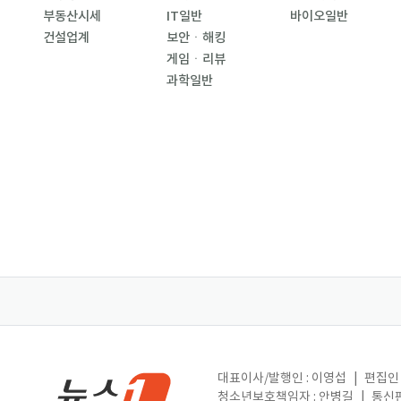
부동산시세
IT일반
바이오일반
건설업계
보안ㆍ해킹
게임ㆍ리뷰
과학일반
대표이사/발행인 : 이영섭
|
편집인 
청소년보호책임자 : 안병길
|
통신판