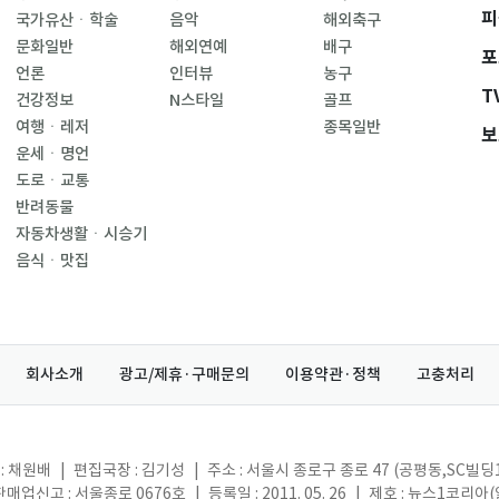
피
국가유산ㆍ학술
음악
해외축구
문화일반
해외연예
배구
포
언론
인터뷰
농구
T
건강정보
N스타일
골프
여행ㆍ레저
종목일반
보
운세ㆍ명언
도로ㆍ교통
반려동물
자동차생활ㆍ시승기
음식ㆍ맛집
회사소개
광고/제휴·구매문의
이용약관·정책
고충처리
: 채원배
|
편집국장 : 김기성
|
주소 : 서울시 종로구 종로 47 (공평동,SC빌딩
매업신고 : 서울종로 0676호
|
등록일 : 2011. 05. 26
|
제호 : 뉴스1코리아