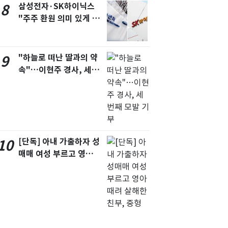
삼성전자·SK하이닉스
8
"주주 환원 의미 있게 확
대할 것" 약속
"하늘로 떠난 딸과의 약
9
속"…이현주 경사, 세
번째 모발 기부
[단독] 아내 가출하자 성
10
매매 여성 부르고 영아
때려 살해한 친부, 중형