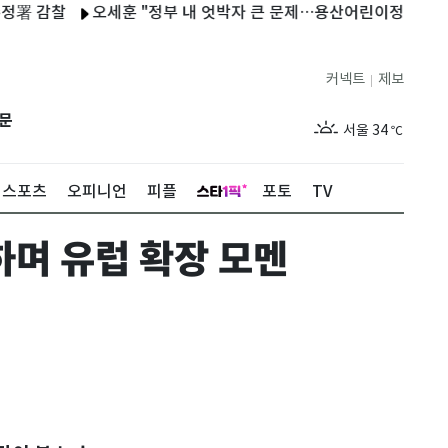
 감찰
오세훈 "정부 내 엇박자 큰 문제…용산어린이정원 공급 반대
커넥트
제보
|
제주
30
℃
문
서울
34
℃
부산
33
℃
스포츠
오피니언
피플
포토
TV
대구
34
℃
록하며 유럽 확장 모멘
인천
35
℃
광주
34
℃
대전
34
℃
울산
32
℃
강릉
30
℃
제주
30
℃