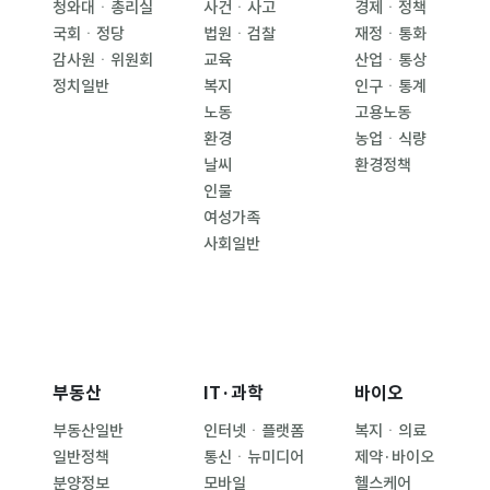
청와대ㆍ총리실
사건ㆍ사고
경제ㆍ정책
국회ㆍ정당
법원ㆍ검찰
재정ㆍ통화
감사원ㆍ위원회
교육
산업ㆍ통상
정치일반
복지
인구ㆍ통계
노동
고용노동
환경
농업ㆍ식량
날씨
환경정책
인물
여성가족
사회일반
부동산
IT·과학
바이오
부동산일반
인터넷ㆍ플랫폼
복지ㆍ의료
일반정책
통신ㆍ뉴미디어
제약·바이오
분양정보
모바일
헬스케어