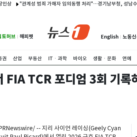
"관계성 범죄 가해자 임의동행 처리"…경기남부청, 성남수정署
립토허브
해피펫
English
노동신
|
|
증권
산업
부동산
ITㆍ과학
바이오
생활ㆍ문화
연예
 FIA TCR 포디엄 3회 기
Newswire/ -- 지리 사이언 레이싱(Geely Cyan
t Paul Ricard)에서 열린 2026 금호 FIA TCR