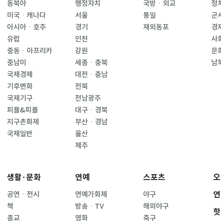
동북아
행정자치
국방ㆍ외교
정
미국ㆍ캐나다
서울
통일
군
아시아ㆍ호주
경기
재외동포
경
유럽
인천
사
중동ㆍ아프리카
강원
문
중남미
세종ㆍ충북
남
국제경제
대전ㆍ충남
기후변화
전북
국제기구
전남광주
피플&피플
대구ㆍ경북
지구촌화제
부산ㆍ경남
국제일반
울산
제주
생활·문화
연예
스포츠
오
연
공연ㆍ전시
연예가화제
야구
책
방송ㆍTV
해외야구
핫
종교
영화
축구