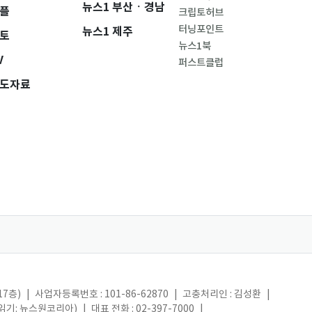
뉴스1 부산ㆍ경남
플
크립토허브
터닝포인트
뉴스1 제주
토
뉴스1북
V
퍼스트클럽
도자료
17층)
|
사업자등록번호 : 101-86-62870
|
고충처리인 : 김성환
|
(읽기: 뉴스원코리아)
|
대표 전화 : 02-397-7000
|