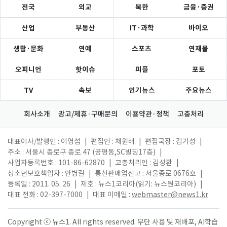
전국
외교
북한
금융·증권
산업
부동산
IT·과학
바이오
생활·문화
연예
스포츠
연재물
오피니언
핫이슈
피플
포토
TV
속보
인기뉴스
주요뉴스
회사소개
광고/제휴·구매문의
이용약관·정책
고충처리
대표이사/발행인 : 이영섭
|
편집인 : 채원배
|
편집국장 : 김기성
|
주소 : 서울시 종로구 종로 47 (공평동,SC빌딩17층)
|
사업자등록번호 : 101-86-62870
|
고충처리인 : 김성환
|
청소년보호책임자 : 안병길
|
통신판매업신고 : 서울종로 0676호
|
등록일 : 2011. 05. 26
|
제호 : 뉴스1코리아(읽기: 뉴스원코리아)
|
대표 전화 : 02-397-7000
|
대표 이메일 :
webmaster@news1.kr
Copyright ⓒ 뉴스1. All rights reserved. 무단 사용 및 재배포, AI학습