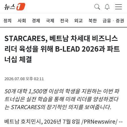
정치
사회
경제
국제
전국
외교
북한
금융ㆍ증권
STARCARES, 베트남 차세대 비즈니스
리더 육성을 위해 B-LEAD 2026과 파트
너십 체결
2026.07.08 오후 02:11
50
개
대학
1,500
명
이상의
학생을
지원하는
이번
파
트너십은
실전
학습을
통해
미래
리더를
양성하겠다
는
STARCARES
의
장기적인
의지를
보여줍니다
.
베트남 호치민시
,
2026년 7월 8일
/PRNewswire/ --