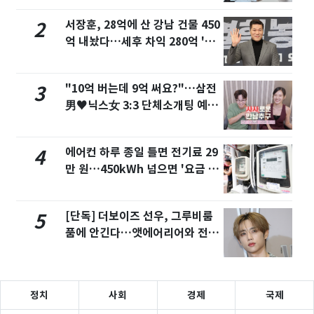
서장훈, 28억에 산 강남 건물 450
2
억 내놨다…세후 차익 280억 '잭
팟'
"10억 버는데 9억 써요?"…삼전
3
男♥닉스女 3:3 단체소개팅 예능
화제
에어컨 하루 종일 틀면 전기료 29
4
만 원…450kWh 넘으면 '요금 폭
탄'
[단독] 더보이즈 선우, 그루비룸
5
품에 안긴다…앳에어리어와 전속
계약
정치
사회
경제
국제