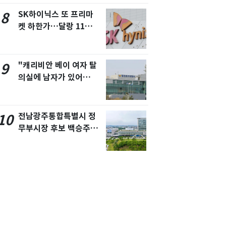
SK하이닉스 또 프리마
8
켓 하한가…달랑 11주에
시초가 소동
"캐리비안 베이 여자 탈
9
의실에 남자가 있어
요"…경찰 수사
전남광주통합특별시 정
10
무부시장 후보 백승주·
윤난실 지명