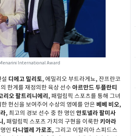
 Menarini International Award
전설
디에고 밀리토
,
에밀리오 부트라게뇨
,
잔프란코
의 한계를 재정의한 육상 선수
아르만드 두플란티
고리오 팔트리니에리
,
패럴림픽 스포츠를 통해 그녀
월한 헌신을 보여주어 수상의 영예를 안은
베베 비오
,
나라
,
최고의 경보 선수 중 한 명인
안토넬라 팔미사
니
,
패럴림픽 스포츠 가치의 구현을 이룩한
키아라
 명인
다니엘레 가로조
,
그리고 이탈리아 스피드스