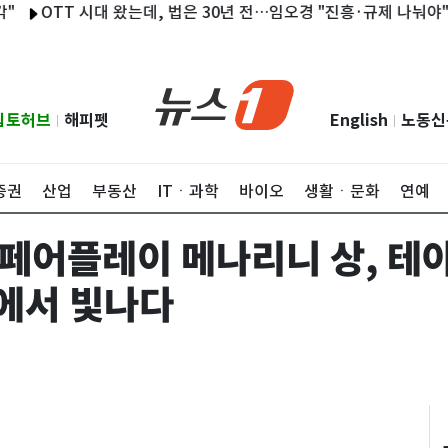
TT 시대 왔는데, 법은 30년 전…임오경 "진흥·규제 나눠야"
'산
립토허브
해피펫
English
노동신
|
|
증권
산업
부동산
ITㆍ과학
바이오
생활ㆍ문화
연예
 페어플레이 메나리니 상, 테
에서 빛나다