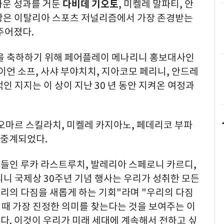
라운 성과를 거둔
다비데 기오토
,
미켈레 말파티
,
안
상은 이탈리아 스포츠 저널리즘에서 가장 존경받는
주어졌다
.
을 축하하기 위해 페어플레이 메나리니 홍보대사인
이언 소프
,
사샤 부야치치
,
지아코모 페리니
,
안드레
인 지지는 이 상이 지난
30
년 동안 지켜온 여정과
오마르 스킬라치
,
미켈레 카지아노
,
페데리코 부파
생중계되었다
.
버들인
루카
라스트루치
,
발레리아
스페로니
카르디
,
리니
국제상
30
주년
기념
행사는
우리가
성취한
모든
우리의
다짐을
새롭게
하는
기회
"
라며
"
우리의
다짐
때
가장
진정한
의미를
찾는다는
것을
보여주는
이
이다
.
이것이
우리가
미래
세대에
계속해서
전하고
싶