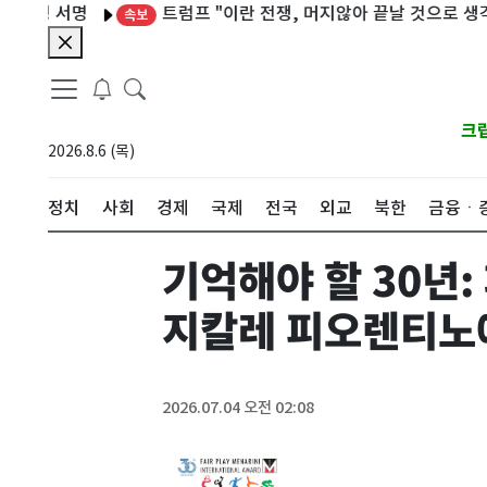
 서명
트럼프 "이란 전쟁, 머지않아 끝날 것으로 생각"
O
속보
크
2026.8.6 (목)
정치
사회
경제
국제
전국
외교
북한
금융ㆍ
기억해야 할 30년:
지칼레 피오렌티노
2026.07.04 오전 02:08