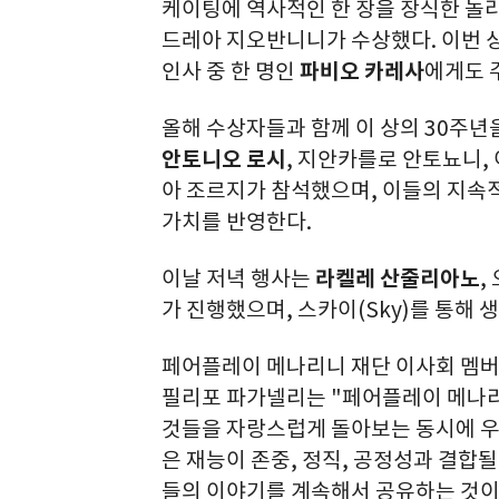
케이팅에 역사적인 한 장을 장식한 놀
드레아 지오반니니
가 수상했다
.
이번 
인사 중 한 명인
파비오 카레사
에게도 
올해 수상자들과 함께 이 상의
30
주년
안토니오 로시
,
지안카를로 안토뇨니
,
아 조르지
가 참석했으며
,
이들의 지속적
가치를 반영한다
.
이날 저녁 행사는
라켈레 산줄리아노
,
가
진행했으며
,
스카이
(Sky)
를 통해 
페어플레이
메나리니
재단
이사회
멤
필리포
파가넬리
는
"
페어플레이
메나
것들을
자랑스럽게
돌아보는
동시에
은
재능이
존중
,
정직
,
공정성과
결합될
들의
이야기를
계속해서
공유하는
것