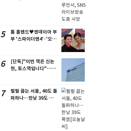
도중 사망
톰 홀랜드♥젠데이아 부
5
부 '스파이더맨4'·'오디
세이'로 극장 장악
[단독]"이번 역은 신논
6
현, 토스역입니다"…서
울 지하철에 토스 이름
새겼다
펄펄 끓는 서울, 40도 돌
7
파하나…한낮 39도 폭염
[오늘날씨]