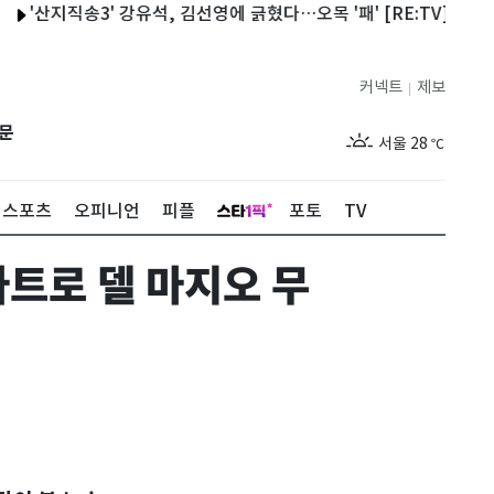
지직송3' 강유석, 김선영에 긁혔다…오목 '패' [RE:TV]
'구해줘홈즈
커넥트
제보
|
제주
27
℃
문
서울
28
℃
부산
26
℃
스포츠
오피니언
피플
포토
TV
대구
26
℃
아트로 델 마지오 무
인천
28
℃
광주
25
℃
대전
26
℃
울산
24
℃
강릉
23
℃
제주
27
℃