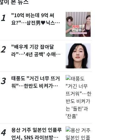
많이 본 뉴스
서울
28
℃
"10억 버는데 9억 써
1
부산
26
℃
요?"…삼전男♥닉스女
3:3 단체소개팅 예능 화
대구
26
℃
제
인천
28
℃
"배우계 기강 잡아달
2
라"…'4년 공백' 수애,
광주
25
℃
SNS 오픈·프로필 공개
대전
26
℃
화제
태풍도 "거긴 너무 뜨거
3
울산
24
℃
워"…한반도 비켜가는
강릉
23
℃
'돌핀'과 '찬홈'
제주
27
℃
용산 거주 일본인 인플루
4
언서, SNS 라이브방송