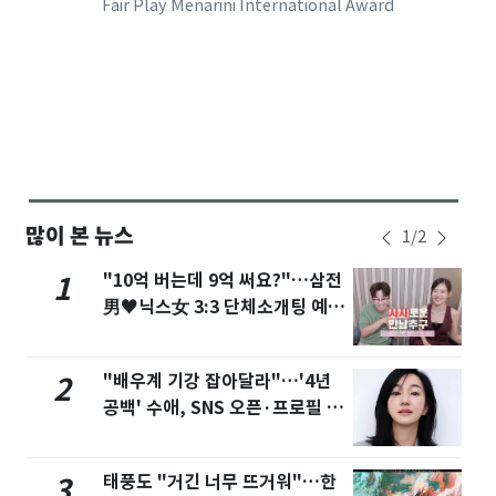
Fair Play Menarini International Award
많이 본 뉴스
1
/
2
"10억 버는데 9억 써요?"…삼전
1
男♥닉스女 3:3 단체소개팅 예능
화제
"배우계 기강 잡아달라"…'4년
2
공백' 수애, SNS 오픈·프로필 공
개 화제
태풍도 "거긴 너무 뜨거워"…한
3