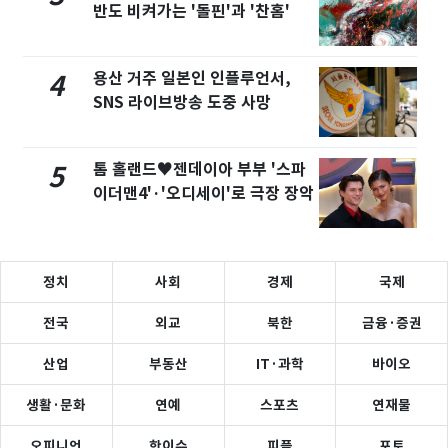
반도 비켜가는 '돌핀'과 '찬홈'
용산 거주 일본인 인플루언서,
4
SNS 라이브방송 도중 사망
톰 홀랜드♥젠데이아 부부 '스파
5
이더맨4'·'오디세이'로 극장 장악
정치
사회
경제
국제
전국
외교
북한
금융·증권
산업
부동산
IT·과학
바이오
생활·문화
연예
스포츠
연재물
오피니언
핫이슈
피플
포토