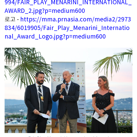
994/FAIR_PLAY_MENARINI_INTERNATIONAL_
AWARD_2.jpg?p=medium600
로고 -
https://mma.prnasia.com/media2/2973
834/6019905/Fair_Play_Menarini_Internatio
nal_Award_Logo.jpg?p=medium600