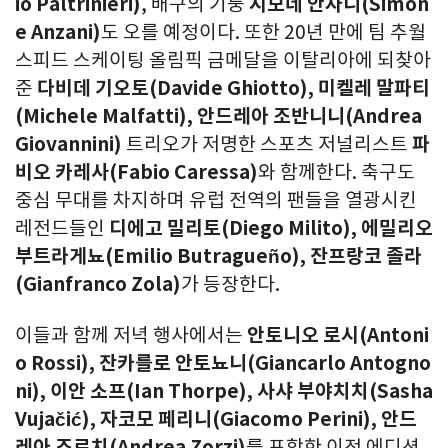
io Paltrinieri)
, 배구의 기둥
시모네 안자니
(Simon
e Anzani)
도 오를 예정이다. 또한 20년 만에 팀 추월
스피드 스케이팅 올림픽 금메달을 이탈리아에 되찾아
준
다비데 기오토
(Davide Ghiotto), 미켈레 말파티
(Michele Malfatti), 안드레아 조반니니(Andrea
Giovannini)
트리오가 저명한 스포츠 저널리스트
파
비오 카레사
(Fabio Caressa)
와 함께한다. 축구도
중심 무대를 차지하며 유럽 전역의 팬들을 열광시킨
레전드들인
디에고 밀리토
(Diego Milito), 에밀리오
부트라게뇨(Emilio Butragueño), 잔프랑코 졸라
(Gianfranco Zola)
가 등장한다.
이들과 함께 저녁 행사에서는
안토니오 로시
(Antoni
o Rossi), 잔카를로 안토뇨니(Giancarlo Antogno
ni), 이안 소프(Ian Thorpe), 사샤 부야치치(Sasha
Vuja
či
ć), 자코모 페리니(Giacomo Perini), 안드
레아 조르치(Andrea Zorzi)
를 포함한 이전 에디션