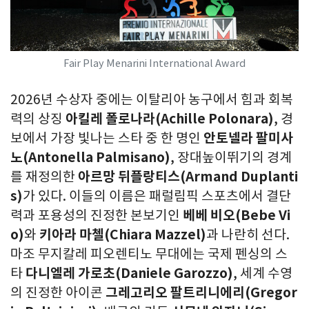
Fair Play Menarini International Award
2026년 수상자 중에는 이탈리아 농구에서 힘과 회복
력의 상징
아킬레 폴로나라
(Achille Polonara)
, 경
보에서 가장 빛나는 스타 중 한 명인
안토넬라 팔미사
노
(Antonella Palmisano)
, 장대높이뛰기의 경계
를 재정의한
아르망 뒤플랑티스
(Armand Duplanti
s)
가 있다. 이들의 이름은 패럴림픽 스포츠에서 결단
력과 포용성의 진정한 본보기인
베베 비오
(Bebe Vi
o)
와
키아라 마첼
(Chiara Mazzel)
과 나란히 선다.
마조 무지칼레 피오렌티노 무대에는 국제 펜싱의 스
타
다니엘레 가로초
(Daniele Garozzo)
, 세계 수영
의 진정한 아이콘
그레고리오 팔트리니에리
(Gregor