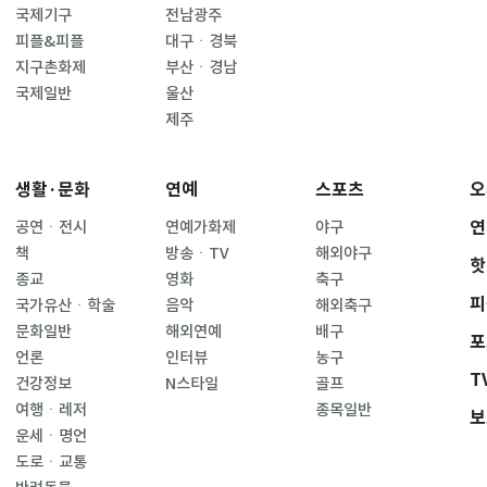
국제기구
전남광주
피플&피플
대구ㆍ경북
지구촌화제
부산ㆍ경남
국제일반
울산
제주
생활·문화
연예
스포츠
오
연
공연ㆍ전시
연예가화제
야구
책
방송ㆍTV
해외야구
핫
종교
영화
축구
피
국가유산ㆍ학술
음악
해외축구
문화일반
해외연예
배구
포
언론
인터뷰
농구
T
건강정보
N스타일
골프
여행ㆍ레저
종목일반
보
운세ㆍ명언
도로ㆍ교통