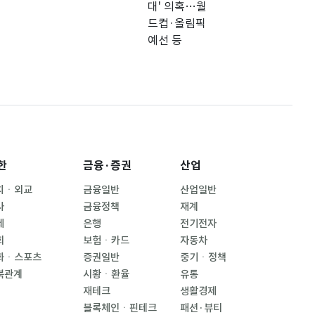
한
금융·증권
산업
치ㆍ외교
금융일반
산업일반
사
금융정책
재계
제
은행
전기전자
회
보험ㆍ카드
자동차
화ㆍ스포츠
증권일반
중기ㆍ정책
북관계
시황ㆍ환율
유통
재테크
생활경제
블록체인ㆍ핀테크
패션·뷰티