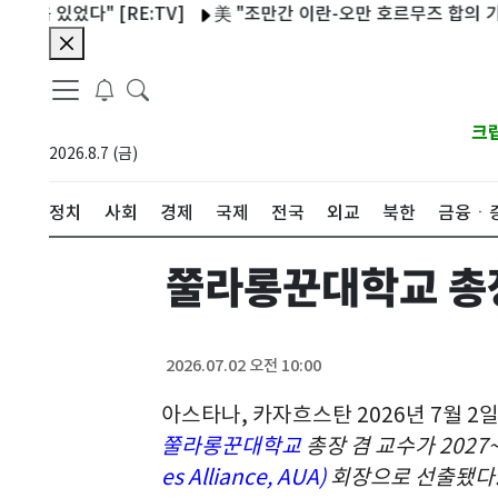
 있었다" [RE:TV]
美 "조만간 이란-오만 호르무즈 합의 기대…
크
2026.8.7 (금)
정치
사회
경제
국제
전국
외교
북한
금융ㆍ
쭐라롱꾼대학교 총
2026.07.02 오전 10:00
아스타나, 카자흐스탄 2026년 7월 2일 /P
쭐라롱꾼대학교
총장 겸 교수가 2027
es Alliance, AUA)
회장으로 선출됐다.