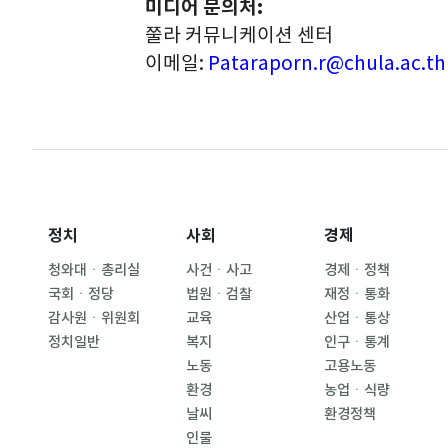
미디어 문의처:
쭐라 커뮤니케이션 센터
이메일:
Pataraporn.r@chula.ac.th
정치
사회
경제
청와대ㆍ총리실
사건ㆍ사고
경제ㆍ정책
국회ㆍ정당
법원ㆍ검찰
재정ㆍ통화
감사원ㆍ위원회
교육
산업ㆍ통상
정치일반
복지
인구ㆍ통계
노동
고용노동
환경
농업ㆍ식량
날씨
환경정책
인물