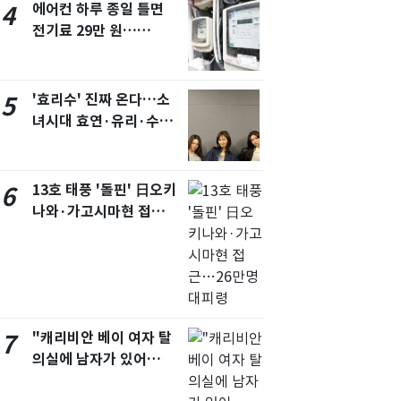
에어컨 하루 종일 틀면
4
전기료 29만 원…
450kWh 넘으면 '요금
폭탄'
'효리수' 진짜 온다…소
5
녀시대 효연·유리·수영
유닛 출격 [N이슈]
13호 태풍 '돌핀' 日오키
6
나와·가고시마현 접
근…26만명 대피령
"캐리비안 베이 여자 탈
7
의실에 남자가 있어
요"…경찰 수사