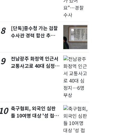
[단독]중수청 가는 검찰
8
수사관 경력 합산 추
진…법무사·집행관 '혜
택' 유지
전남광주 화정역 인근서
9
교통사고로 40대 심정
지…6명 부상
축구협회, 외국인 심판
10
들 10여명 대상 '성 접
대' 의혹…월드컵·올림
픽 예선 등