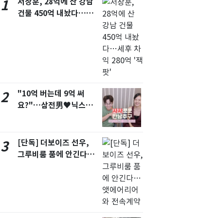
서장훈, 28억에 산 강남
1
서울
29
℃
건물 450억 내놨다…세
후 차익 280억 '잭팟'
부산
27
℃
대구
28
℃
인천
29
℃
광주
27
℃
"10억 버는데 9억 써
2
대전
26
요?"…삼전男♥닉스女
℃
3:3 단체소개팅 예능 화
울산
26
℃
제
강릉
26
℃
[단독] 더보이즈 선우,
3
그루비룸 품에 안긴다…
제주
27
℃
앳에어리어와 전속계약