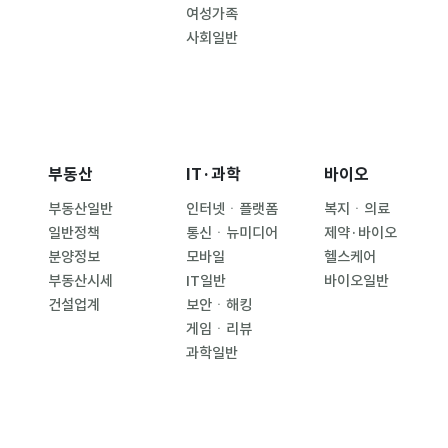
여성가족
사회일반
부동산
IT·과학
바이오
부동산일반
인터넷ㆍ플랫폼
복지ㆍ의료
일반정책
통신ㆍ뉴미디어
제약·바이오
분양정보
모바일
헬스케어
부동산시세
IT일반
바이오일반
건설업계
보안ㆍ해킹
게임ㆍ리뷰
과학일반