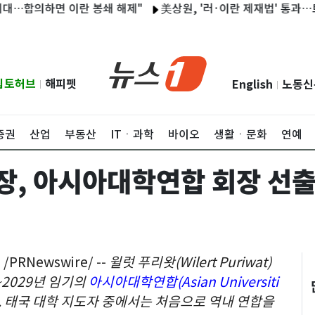
합의하면 이란 봉쇄 해제"
美상원, '러·이란 제재법' 통과…트럼프
립토허브
해피펫
English
노동신
|
|
증권
산업
부동산
ITㆍ과학
바이오
생활ㆍ문화
연예
장, 아시아대학연합 회장 선
RNewswire/ --
윌럿 푸리왓(Wilert Puriwat)
~2029년 임기의
아시아대학연합(Asian Universiti
 태국 대학 지도자 중에서는 처음으로 역내 연합을