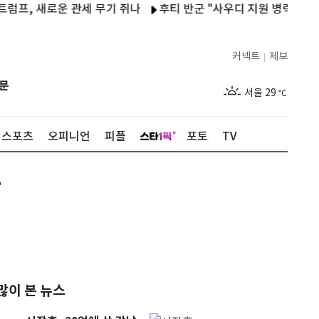
, 새로운 관세 무기 쥐나
후티 반군 "사우디 지원 병력 및 군사 장
커넥트
제보
|
제주
27
℃
문
서울
29
℃
부산
27
℃
스포츠
오피니언
피플
포토
TV
대구
28
℃
출
인천
29
℃
광주
27
℃
대전
26
℃
울산
26
℃
강릉
26
℃
많이 본 뉴스
제주
27
℃