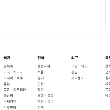
국제
전국
외교
북
동북아
행정자치
국방ㆍ외교
정
미국ㆍ캐나다
서울
통일
군
아시아ㆍ호주
경기
재외동포
경
유럽
인천
사
중동ㆍ아프리카
강원
문
중남미
세종ㆍ충북
남
국제경제
대전ㆍ충남
기후변화
전북