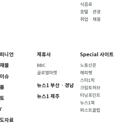
식음료
호텔ㆍ관광
취업ㆍ채용
피니언
제휴사
Special 사이트
재물
BBC
노동신문
글로벌마켓
해피펫
이슈
스타1픽
뉴스1 부산ㆍ경남
플
크립토허브
터닝포인트
뉴스1 제주
토
뉴스1북
V
퍼스트클럽
도자료