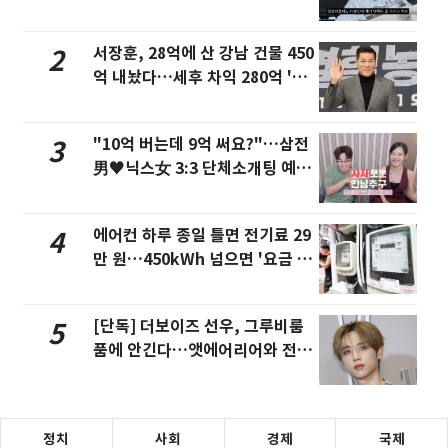
튜브서 언급
서장훈, 28억에 산 강남 건물 450
2
억 내놨다…세후 차익 280억 '잭
팟'
"10억 버는데 9억 써요?"…삼전
3
男♥닉스女 3:3 단체소개팅 예능
화제
에어컨 하루 종일 틀면 전기료 29
4
만 원…450kWh 넘으면 '요금 폭
탄'
[단독] 더보이즈 선우, 그루비룸
5
품에 안긴다…앳에어리어와 전속
계약
정치
사회
경제
국제