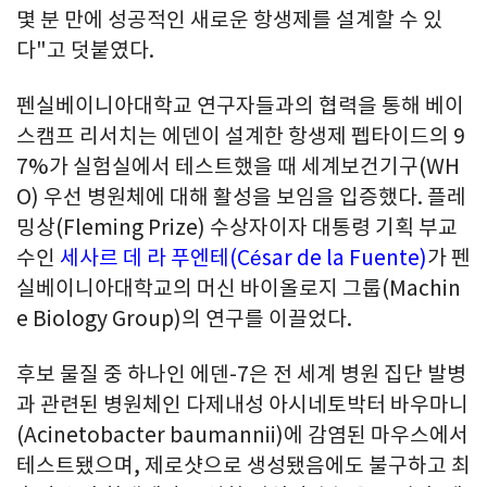
몇 분 만에 성공적인 새로운 항생제를 설계할 수 있
다"고 덧붙였다.
펜실베이니아대학교 연구자들과의 협력을 통해 베이
스캠프 리서치는 에덴이 설계한 항생제 펩타이드의 9
7%가 실험실에서 테스트했을 때 세계보건기구(WH
O) 우선 병원체에 대해 활성을 보임을 입증했다. 플레
밍상(Fleming Prize) 수상자이자 대통령 기획 부교
수인
세사르 데 라 푸엔테(César de la Fuente)
가 펜
실베이니아대학교의 머신 바이올로지 그룹(Machin
e Biology Group)의 연구를 이끌었다.
후보 물질 중 하나인 에덴-7은 전 세계 병원 집단 발병
과 관련된 병원체인 다제내성 아시네토박터 바우마니
(Acinetobacter baumannii)에 감염된 마우스에서
테스트됐으며, 제로샷으로 생성됐음에도 불구하고 최