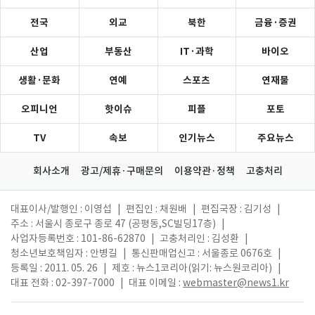
전국
외교
북한
금융·증권
산업
부동산
IT·과학
바이오
생활·문화
연예
스포츠
연재물
오피니언
핫이슈
피플
포토
TV
속보
인기뉴스
주요뉴스
회사소개
광고/제휴·구매문의
이용약관·정책
고충처리
대표이사/발행인 : 이영섭
|
편집인 : 채원배
|
편집국장 : 김기성
|
주소 : 서울시 종로구 종로 47 (공평동,SC빌딩17층)
|
사업자등록번호 : 101-86-62870
|
고충처리인 : 김성환
|
청소년보호책임자 : 안병길
|
통신판매업신고 : 서울종로 0676호
|
등록일 : 2011. 05. 26
|
제호 : 뉴스1코리아(읽기: 뉴스원코리아)
|
대표 전화 : 02-397-7000
|
대표 이메일 :
webmaster@news1.kr